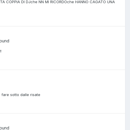
 FOTTUTA COPPIA DI DJche NN MI RICORDOche HANNO CAGATO UNA
round
!
are sotto dalle risate
round