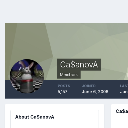
Ca$anovA
Members
POSTS
JOINED
LAS
5,157
June 6, 2006
Jun
Ca$a
About Ca$anovA