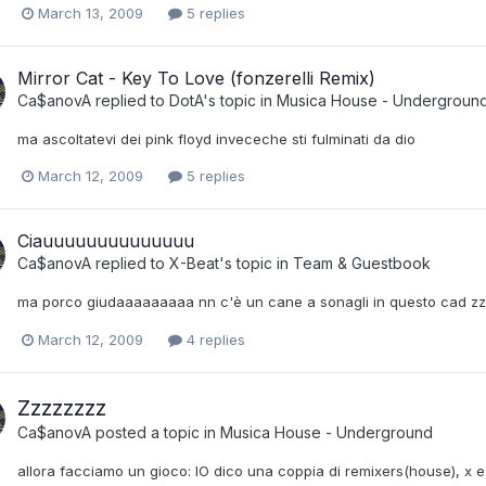
March 13, 2009
5 replies
Mirror Cat - Key To Love (fonzerelli Remix)
Ca$anovA
replied to
DotA
's topic in
Musica House - Undergroun
ma ascoltatevi dei pink floyd inveceche sti fulminati da dio
March 12, 2009
5 replies
Ciauuuuuuuuuuuuuu
Ca$anovA
replied to
X-Beat
's topic in
Team & Guestbook
ma porco giudaaaaaaaaa nn c'è un cane a sonagli in questo cad zzo
March 12, 2009
4 replies
Zzzzzzzz
Ca$anovA
posted a topic in
Musica House - Underground
allora facciamo un gioco: IO dico una coppia di remixers(house), x e