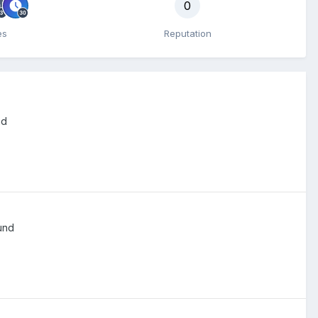
0
es
Reputation
nd
und