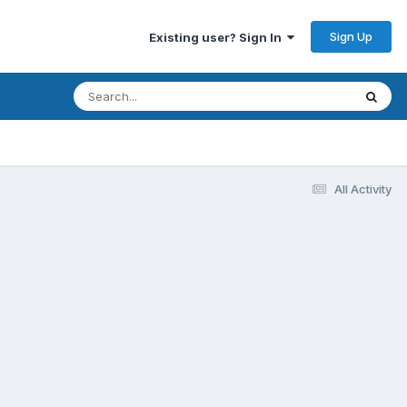
Sign Up
Existing user? Sign In
All Activity