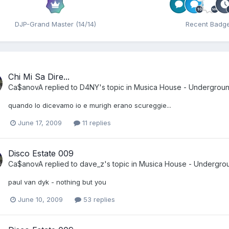
DJP-Grand Master (14/14)
Recent Badg
Chi Mi Sa Dire...
Ca$anovA
replied to
D4NY
's topic in
Musica House - Undergrou
quando lo dicevamo io e murigh erano scureggie...
June 17, 2009
11 replies
Disco Estate 009
Ca$anovA
replied to
dave_z
's topic in
Musica House - Undergro
paul van dyk - nothing but you
June 10, 2009
53 replies