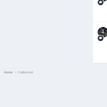
Home
Ca$anovA