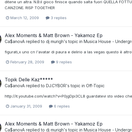
ditene un altra. N.B:il gioco finisce quando salta fuori QUELLA
CANZONE. RISP TOGETHER
March 12, 2009
3 replies
Alex Moments & Matt Brown - Yakamoz Ep
Ca$anovA
replied to
dj murigh
's topic in
Musica House - Underg
figurati,x uno cn l'avatar di paura e delirio a las vegas questo è altro!
February 28, 2009
9 replies
Topik Delle Kaz*****
Ca$anovA
replied to
DJ.CYBOR
's topic in
Off-Topic
http://it.youtube.com/watch?v=P0jgDpi3CL8 guardatevi sto video che f
January 31, 2009
6 replies
Alex Moments & Matt Brown - Yakamoz Ep
Ca$anovA
replied to
dj murigh
's topic in
Musica House - Underg