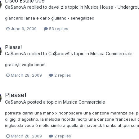
Disco Estate 009
Ca$anovA
replied to
dave_z
's topic in
Musica House - Undergro
giancarlo lanza e dario giuliano - senegalized
June 9, 2009
53 replies
Please!
Ca$anovA
replied to
Ca$anovA
's topic in
Musica Commerciale
grazie,ti voglio bene!
March 28, 2009
2 replies
Please!
Ca$anovA
posted a topic in
Musica Commerciale
potreste darmi una mano x riconoscere una canzone maranza del per
di gigi d'agostino. la melodia ricorda molto una canzone francese,il 
inglese.la voce è molto simile a quella di maverick thanks ah,poi se
March 26, 2009
2 replies