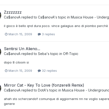
Zzzzzzzz
Ca$anovA
replied to
Ca$anovA
's topic in
Musica House - Under
il gioco è bello qnd dura poco. vince galagius ano di piombo perchè 
March 15, 2009
3 replies
Sentirsi Un Alieno...
Ca$anovA
replied to
Seba
's topic in
Off-Topic
dopo 8 ciloom si
March 15, 2009
32 replies
Mirror Cat - Key To Love (fonzerelli Remix)
Ca$anovA
replied to
DotA
's topic in
Musica House - Undergroun
ahah sto scherzando!! comunque di aggiornarmi nn ne voglio saper
genere