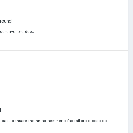
ground
cercavo loro due..
d
e,basti pensareche nn ho nemmeno faccailibro o cose del