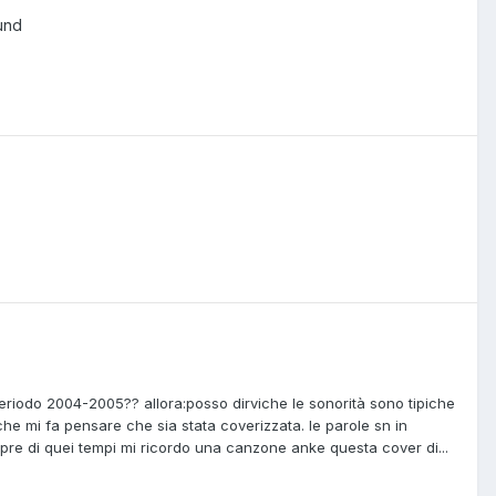
und
iodo 2004-2005?? allora:posso dirviche le sonorità sono tipiche
che mi fa pensare che sia stata coverizzata. le parole sn in
mpre di quei tempi mi ricordo una canzone anke questa cover di...