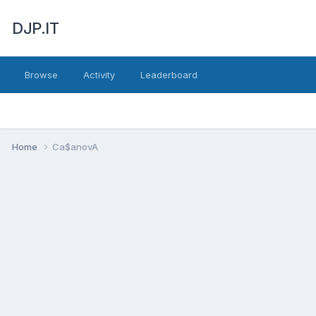
DJP.IT
Browse
Activity
Leaderboard
Home
Ca$anovA