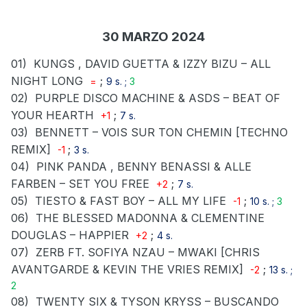
30 MARZO 2024
01)
KUNGS , DAVID GUETTA & IZZY BIZU – ALL
NIGHT LONG
;
=
9 s. ;
3
02)
PURPLE DISCO MACHINE & ASDS – BEAT OF
YOUR HEARTH
;
+1
7 s.
03)
BENNETT – VOIS SUR TON CHEMIN [TECHNO
REMIX]
;
-1
3 s.
04)
PINK PANDA , BENNY BENASSI & ALLE
FARBEN – SET YOU FREE
;
+2
7 s.
05)
TIESTO & FAST BOY – ALL MY LIFE
;
-1
10 s. ;
3
06)
THE BLESSED MADONNA & CLEMENTINE
DOUGLAS – HAPPIER
;
+2
4 s.
07)
ZERB FT. SOFIYA NZAU – MWAKI [CHRIS
AVANTGARDE & KEVIN THE VRIES REMIX]
;
-2
13 s. ;
2
08)
TWENTY SIX & TYSON KRYSS – BUSCANDO