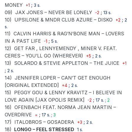
MONEY
;
+1
3 s.
09)
JAX JONES – NEVER BE LONELY
;
-2
13 s.
10)
UPSILONE & MNDR CLUB AZURE – DISKO
;
+2
2
s.
11)
CALVIN HARRIS & RAG’N’BONE MAN – LOVERS
IN A PAST LIFE
;
-1
5 s.
12)
GET FAR , LENNYEMENDY , MINER V. FEAT.
CERES – YOU’LL GO (WHEREVER)
;
+5
2 s.
13)
SOLARDO & STEVIE APPLETON – THE JUICE
+1
;
2 s.
14)
JENNIFER LOPER – CAN’T GET ENOUGH
[ORIGINAL EXTENDED]
;
+4
2 s.
15)
PEGGY GOU & LENNY KRAVITZ – I BELIEVE IN
LOVE AGAIN [JAX OPOLIS REMIX]
;
-2
17 s. ;
2
16)
OFENBACH FEAT. NORMA JEAN MARTIN –
OVERDRIVE
;
=
17 s. ;
3
17)
ITALOBROS – GOSADERA
;
+3
2 s.
18)
LONGO – FEEL STRESSED
1 s.