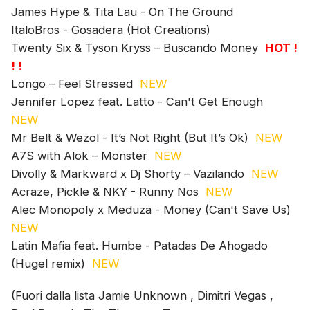
James Hype & Tita Lau - On The Ground
ItaloBros - Gosadera (Hot Creations)
Twenty Six & Tyson Kryss – Buscando Money
HOT !
! !
Longo – Feel Stressed
NEW
Jennifer Lopez feat. Latto - Can't Get Enough
NEW
Mr Belt & Wezol - It’s Not Right (But It’s Ok)
NEW
A7S with Alok – Monster
NEW
Divolly & Markward x Dj Shorty – Vazilando
NEW
Acraze, Pickle & NKY - Runny Nos
NEW
Alec Monopoly x Meduza - Money (Can't Save Us)
NEW
Latin Mafia feat. Humbe - Patadas De Ahogado
(Hugel remix)
NEW
(Fuori dalla lista Jamie Unknown , Dimitri Vegas ,