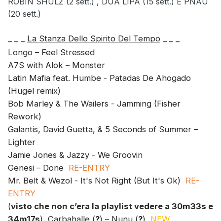
ROBIN SHULZ (2 sett.) , DUA LIPA (15 sett.) E PNAU
(20 sett.)
_ _ _
La Stanza Dello Spirito Del Tempo
_ _ _
Longo – Feel Stressed
A7S with Alok – Monster
Latin Mafia feat. Humbe - Patadas De Ahogado
(Hugel remix)
Bob Marley & The Wailers - Jamming (Fisher
Rework)
Galantis, David Guetta, & 5 Seconds of Summer –
Lighter
Jamie Jones & Jazzy - We Groovin
Genesi – Done
RE-ENTRY
Mr. Belt & Wezol - It's Not Right (But It's Ok)
RE-
ENTRY
(
visto che non c’era la playlist vedere a 30m33s e
34m17s
)
Carbahalle (
?
) – Nunu (
?
)
NEW