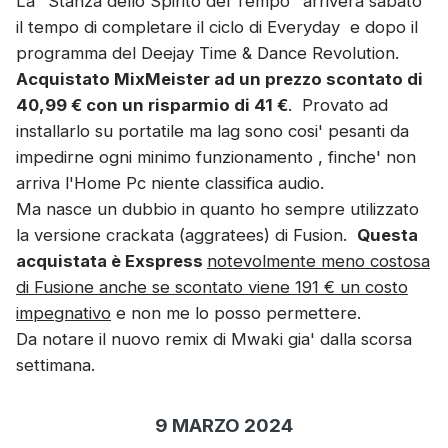
La "Stanza dello Spirito del Tempo" arriverà sabato
il tempo di completare il ciclo di Everyday e dopo il
programma del Deejay Time & Dance Revolution.
Acquistato MixMeister ad un prezzo scontato di
40,99 € con un risparmio di 41 €
. Provato ad
installarlo su portatile ma lag sono cosi' pesanti da
impedirne ogni minimo funzionamento , finche' non
arriva l'Home Pc niente classifica audio.
Ma nasce un dubbio in quanto ho sempre utilizzato
la versione crackata (aggratees) di Fusion.
Questa
acquistata è Exspress
notevolmente meno costosa
di Fusione anche se scontato viene 191 € un costo
impegnativo
e non me lo posso permettere.
Da notare il nuovo remix di Mwaki gia' dalla scorsa
settimana.
9 MARZO 2024