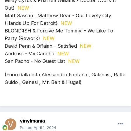
Miley Cyrus & Pharrell Williams - Doctor (Work It
Out)
NEW
Matt Sassari , Matthew Dear - Our Lovely City
(Hands Up For Detroit)
NEW
BLOND:ISH & Forgive Me Tommy! - We Like To
Party (Rework)
NEW
David Penn & Offaiah – Satisfied
NEW
Andruss - Vai Caralho
NEW
San Pacho - No Guest List
NEW
(Fuori dalla lista Alessandro Fontana , Galantis , Raffa
Guido , Genesi , Mr. Belt & Hugel)
vinylmania
Posted
April 1, 2024