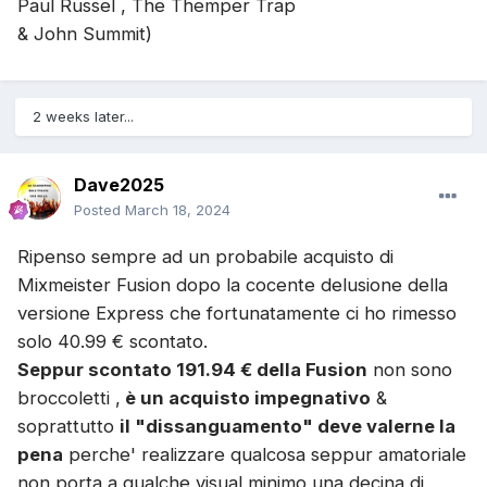
Paul Russel , The Themper Trap
& John Summit)
2 weeks later...
Dave2025
Posted
March 18, 2024
Ripenso sempre ad un probabile acquisto di
Mixmeister Fusion dopo la cocente delusione della
versione Express che fortunatamente ci ho rimesso
solo 40.99 € scontato.
Seppur scontato 191.94 € della Fusion
non sono
broccoletti ,
è un acquisto impegnativo
&
soprattutto
il "dissanguamento" deve valerne la
pena
perche' realizzare qualcosa seppur amatoriale
non porta a qualche visual minimo una decina di