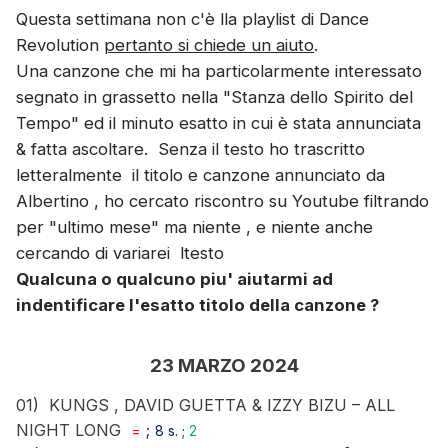
Questa settimana non c'è lla playlist di Dance
Revolution
pertanto si chiede un aiuto
.
Una canzone che mi ha particolarmente interessato
segnato in grassetto nella "Stanza dello Spirito del
Tempo" ed il minuto esatto in cui è stata annunciata
& fatta ascoltare. Senza il testo ho trascritto
letteralmente il titolo e canzone annunciato da
Albertino , ho cercato riscontro su Youtube filtrando
per "ultimo mese" ma niente , e niente anche
cercando di variarei ltesto
Qualcuna o qualcuno piu' aiutarmi ad
indentificare l'esatto titolo della canzone ?
23 MARZO 2024
01)
KUNGS , DAVID GUETTA & IZZY BIZU – ALL
NIGHT LONG
;
=
8 s. ;
2