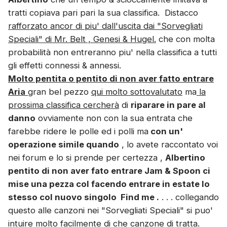
tratti copiava pari pari la sua classifica. Distacco
rafforzato ancor di piu' dall'uscita dai "Sorvegliati
Speciali" di Mr. Belt , Genesi & Hugel.
che con molta
probabilità non entreranno piu' nella classifica a tutti
gli effetti connessi & annessi.
Molto pentita o pentito di non aver fatto entrare
Aria
gran bel pezzo
qui molto sottovalutato
ma
la
prossima classifica cercherà
di
riparare in pare al
danno
ovviamente non con la sua entrata che
farebbe ridere le polle ed i polli ma
con un'
operazione simile quando
, lo avete raccontato voi
nei forum e lo si prende per certezza ,
Albertino
pentito di non aver fato entrare Jam & Spoon ci
mise una pezza col facendo entrare in estate lo
stesso col nuovo singolo Find me .
. . . collegando
questo alle canzoni nei "Sorvegliati Speciali" si puo'
intuire molto facilmente di che canzone di tratta.