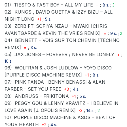
01)
TIESTO & FAST BOY – ALL MY LIFE
;
=
8 s. ;
3
02)
KUNGS , DAVID GUETTA & IZZY BIZU – ALL
NIGHT LONG
;
+1
5 s.
03)
ZERB FT. SOFIYA NZAU – MWAKI [CHRIS
AVANTGARDE & KEVIN THE VRIES REMIX]
;
=
9 s. ;
2
04)
BENNETT – VOIS SUR TON CHEMIN [TECHNO
REMIX]
;
=
3 s.
05)
JAX JONES – FOREVER / NEVER BE LONELY
;
=
10 s.
06)
WOLFRAN & JOSH LUDLOW – YOYO DISCO
[PURPLE DISCO MACHINE REMIX]
;
+1
8 s.
07)
PINK PANDA , BENNY BENASSI & ALAN
FARBER – SET YOU FREE
;
+3
4 s.
08)
ANDRUSS – FRIKITONA
;
+1
5 s.
09)
PEGGY GOU & LENNY KRAVITZ – I BELIEVE IN
LOVE AGAIN [J. OPOLIS REMIX]
;
-3
14 s. ;
2
10)
PURPLE DISCO MACHINE & ASDS – BEAT OF
YOUR HEARTH
;
+2
4 s.