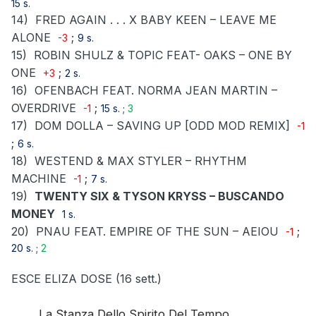
15 s.
14)
FRED AGAIN . . . X BABY KEEN – LEAVE ME
ALONE
;
-3
9 s.
15)
ROBIN SHULZ & TOPIC FEAT- OAKS – ONE BY
ONE
;
+3
2 s.
16)
OFENBACH FEAT. NORMA JEAN MARTIN –
OVERDRIVE
;
-1
15 s. ;
3
17)
DOM DOLLA – SAVING UP [ODD MOD REMIX]
-1
;
6 s.
18)
WESTEND & MAX STYLER – RHYTHM
MACHINE
;
-1
7 s.
19)
TWENTY SIX & TYSON KRYSS – BUSCANDO
MONEY
1 s.
20)
PNAU FEAT. EMPIRE OF THE SUN – AEIOU
;
-1
20 s. ;
2
ESCE ELIZA DOSE (16 sett.)
_ _ _
La Stanza Dello Spirito Del Tempo
_ _ _