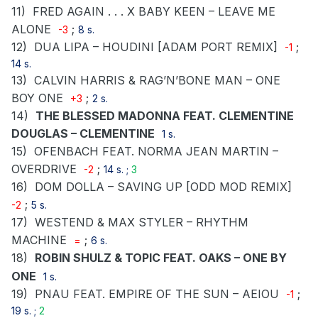
11)
FRED AGAIN . . . X BABY KEEN – LEAVE ME
ALONE
;
-3
8 s.
12)
DUA LIPA – HOUDINI [ADAM PORT REMIX]
;
-1
14 s.
13)
CALVIN HARRIS & RAG’N’BONE MAN – ONE
BOY ONE
;
+3
2 s.
14)
THE BLESSED MADONNA FEAT. CLEMENTINE
DOUGLAS – CLEMENTINE
1 s.
15)
OFENBACH FEAT. NORMA JEAN MARTIN –
OVERDRIVE
;
-2
14 s. ;
3
16)
DOM DOLLA – SAVING UP [ODD MOD REMIX]
;
-2
5 s.
17)
WESTEND & MAX STYLER – RHYTHM
MACHINE
;
=
6 s.
18)
ROBIN SHULZ & TOPIC FEAT. OAKS – ONE BY
ONE
1 s.
19)
PNAU FEAT. EMPIRE OF THE SUN – AEIOU
;
-1
19 s. ;
2