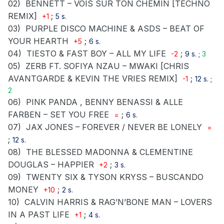
02)
BENNETT – VOIS SUR TON CHEMIN [TECHNO
REMIX]
;
+1
5 s.
03)
PURPLE DISCO MACHINE & ASDS – BEAT OF
YOUR HEARTH
;
+5
6 s.
04)
TIESTO & FAST BOY – ALL MY LIFE
;
-2
9 s. ;
3
05)
ZERB FT. SOFIYA NZAU – MWAKI [CHRIS
AVANTGARDE & KEVIN THE VRIES REMIX]
;
-1
12 s. ;
2
06)
PINK PANDA , BENNY BENASSI & ALLE
FARBEN – SET YOU FREE
;
=
6 s.
07)
JAX JONES – FOREVER / NEVER BE LONELY
=
;
12 s.
08)
THE BLESSED MADONNA & CLEMENTINE
DOUGLAS – HAPPIER
;
+2
3 s.
09)
TWENTY SIX & TYSON KRYSS – BUSCANDO
MONEY
;
+10
2 s.
10)
CALVIN HARRIS & RAG’N’BONE MAN – LOVERS
IN A PAST LIFE
;
+1
4 s.