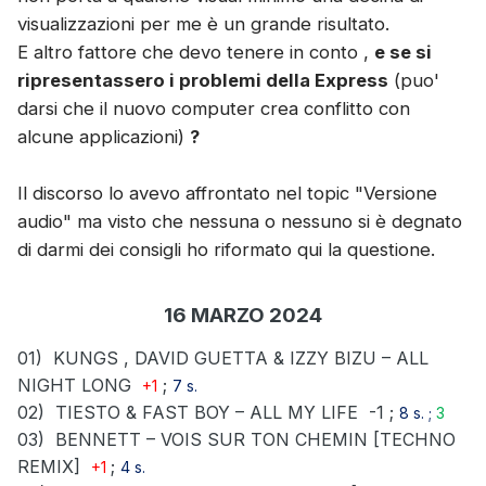
visualizzazioni per me è un grande risultato.
E altro fattore che devo tenere in conto ,
e se si
ripresentassero i problemi della Express
(puo'
darsi che il nuovo computer crea conflitto con
alcune applicazioni)
?
Il discorso lo avevo affrontato nel topic "Versione
audio" ma visto che nessuna o nessuno si è degnato
di darmi dei consigli ho riformato qui la questione.
16 MARZO 2024
01)
KUNGS , DAVID GUETTA & IZZY BIZU – ALL
NIGHT LONG
;
+1
7 s.
02)
TIESTO & FAST BOY – ALL MY LIFE
-1 ;
8 s. ;
3
03)
BENNETT – VOIS SUR TON CHEMIN [TECHNO
REMIX]
;
+1
4 s.