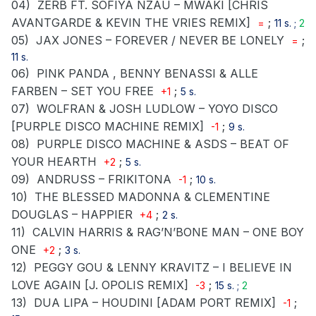
04)
ZERB FT. SOFIYA NZAU – MWAKI [CHRIS
AVANTGARDE & KEVIN THE VRIES REMIX]
;
=
11 s. ;
2
05)
JAX JONES – FOREVER / NEVER BE LONELY
;
=
11 s.
06)
PINK PANDA , BENNY BENASSI & ALLE
FARBEN – SET YOU FREE
;
+1
5 s.
07)
WOLFRAN & JOSH LUDLOW – YOYO DISCO
[PURPLE DISCO MACHINE REMIX]
;
-1
9 s.
08)
PURPLE DISCO MACHINE & ASDS – BEAT OF
YOUR HEARTH
;
+2
5 s.
09)
ANDRUSS – FRIKITONA
;
-1
10 s.
10)
THE BLESSED MADONNA & CLEMENTINE
DOUGLAS – HAPPIER
;
+4
2 s.
11)
CALVIN HARRIS & RAG’N’BONE MAN – ONE BOY
ONE
;
+2
3 s.
12)
PEGGY GOU & LENNY KRAVITZ – I BELIEVE IN
LOVE AGAIN [J. OPOLIS REMIX]
;
-3
15 s. ;
2
13)
DUA LIPA – HOUDINI [ADAM PORT REMIX]
;
-1