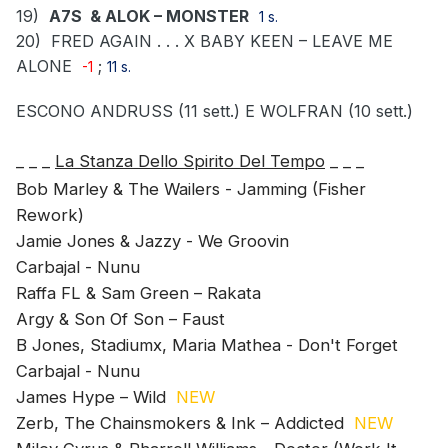
19)
A7S
& ALOK – MONSTER
1 s.
20)
FRED AGAIN . . . X BABY KEEN – LEAVE ME
ALONE
;
-1
11 s.
ESCONO ANDRUSS (11 sett.) E WOLFRAN (10 sett.)
_ _ _
La Stanza Dello Spirito Del Tempo
_ _ _
Bob Marley & The Wailers - Jamming (Fisher
Rework)
Jamie Jones & Jazzy - We Groovin
Carbajal - Nunu
Raffa FL & Sam Green – Rakata
Argy & Son Of Son – Faust
B Jones, Stadiumx, Maria Mathea - Don't Forget
Carbajal - Nunu
James Hype – Wild
NEW
Zerb, The Chainsmokers & Ink – Addicted
NEW