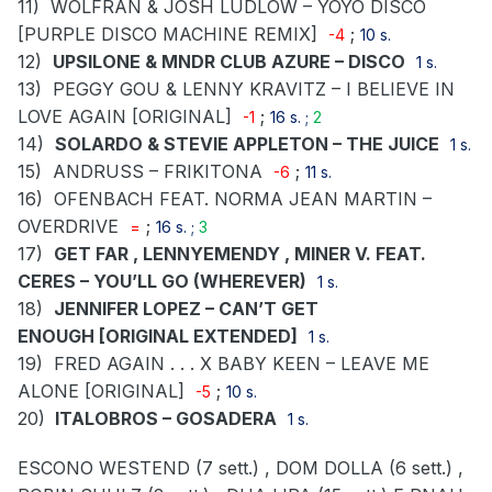
11)
WOLFRAN & JOSH LUDLOW – YOYO DISCO
[PURPLE DISCO MACHINE REMIX]
;
-4
10 s.
12)
UPSILONE & MNDR CLUB AZURE – DISCO
1 s.
13)
PEGGY GOU & LENNY KRAVITZ – I BELIEVE IN
LOVE AGAIN [ORIGINAL]
;
-1
16 s. ;
2
14)
SOLARDO & STEVIE APPLETON – THE JUICE
1 s.
15)
ANDRUSS – FRIKITONA
;
-6
11 s.
16)
OFENBACH FEAT. NORMA JEAN MARTIN –
OVERDRIVE
;
=
16 s. ;
3
17)
GET FAR , LENNYEMENDY , MINER V. FEAT.
CERES – YOU’LL GO (WHEREVER)
1 s.
18)
JENNIFER LOPEZ – CAN’T GET
ENOUGH
[ORIGINAL EXTENDED]
1 s.
19)
FRED AGAIN . . . X BABY KEEN – LEAVE ME
ALONE [ORIGINAL]
;
-5
10 s.
20)
ITALOBROS – GOSADERA
1 s.
ESCONO WESTEND (7 sett.) , DOM DOLLA (6 sett.) ,