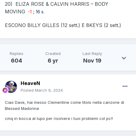
20)
ELIZA ROSE & CALVIN HARRIS – BODY
MOVING
;
-1
16 s.
ESCONO BILLY GILLES (12 sett.) E 8KEYS (2 sett.)
Replies
Created
Last Reply
604
6 yr
Nov 19
HeaveN
Posted
March 9, 2024
Ciao Dave, hai messo Clementine come titolo nella canzone di
Blessed Madonna
cmq in bocca al lupo per risolvere i tuoi problemi col pc!!