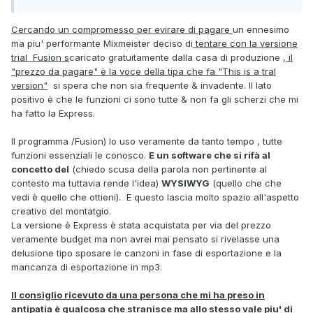
Cercando un compromesso per evirare di pagare
un ennesimo
ma piu' performante Mixmeister deciso di
tentare con la versione
trial Fusion s
caricato gratuitamente dalla casa di produzione ,
il
"prezzo da pagare" è la voce della tipa che fa "This is a tral
version"
si spera che non sia frequente & invadente. Il lato
positivo è che le funzioni ci sono tutte & non fa gli scherzi che mi
ha fatto la Express.
Il programma /Fusion) lo uso veramente da tanto tempo , tutte
funzioni essenziali le conosco.
E un software che si rifà al
concetto del
(chiedo scusa della parola non pertinente al
contesto ma tuttavia rende l'idea)
WYSIWYG
(quello che che
vedi è quello che ottieni). E questo lascia molto spazio all'aspetto
creativo del montatgio.
La versione è Express è stata acquistata per via del prezzo
veramente budget ma non avrei mai pensato si rivelasse una
delusione tipo sposare le canzoni in fase di esportazione e la
mancanza di esportazione in mp3.
Il consiglio ricevuto da una persona che mi ha preso in
antipatia è qualcosa che stranisce ma allo stesso vale piu' di