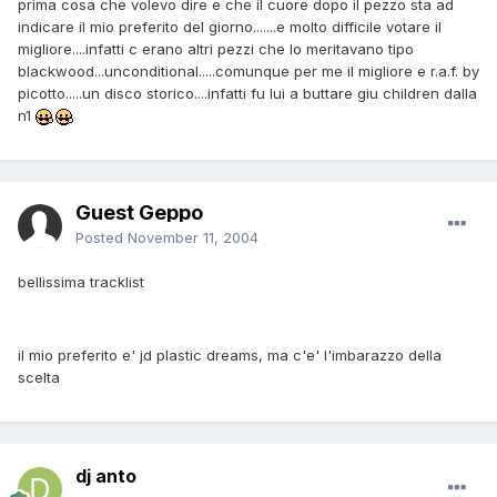
prima cosa che volevo dire e che il cuore dopo il pezzo sta ad
indicare il mio preferito del giorno.......e molto difficile votare il
migliore....infatti c erano altri pezzi che lo meritavano tipo
blackwood...unconditional.....comunque per me il migliore e r.a.f. by
picotto.....un disco storico....infatti fu lui a buttare giu children dalla
n1
Guest Geppo
Posted
November 11, 2004
bellissima tracklist
il mio preferito e' jd plastic dreams, ma c'e' l'imbarazzo della
scelta
dj anto