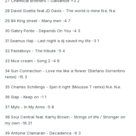
27 Chemical Brothers – Galvanize +3 2
28 David Guetta feat.JD Davis - The world is mine N.e. N.e.
29 84 King street - Many men -4 7
30 Gabry Ponte - Depends On You -4 3
31 Seamus Haji - Last night a dj saved my life -3 1
32 Pastaboys - The tribute -5 4
33 Nice cream - Song 2 -4 8
34 Sun Connection - Love me like a flower (Stefano Sorrentino
remix) -15 3
35 Charles Schillings - Spin it right (Mousse T remix) N.e. N.e.
36 Slap - Keep on -1 1
37 Mylo - In My Arms -5 8
38 Soul Central feat. Karhy Brown - Strings of life / Stronger on
my own -16 21
39 Antoine Clamaran - Decadence -6 3