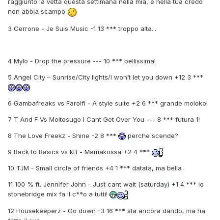
raggiunto la vetta questa settimana nella mia, e nella tua credo
non abbia scampo
3 Cerrone - Je Suis Music -1 13 *** troppo alta...
4 Mylo - Drop the pressure --- 10 *** bellissima!
5 Angel City – Sunrise/City lights/I won’t let you down +12 3 ***
6 Gambafreaks vs Farolfi - A style suite +2 6 *** grande moloko!
7 T And F Vs Moltosugo I Cant Get Over You --- 8 *** futura 1!
8 The Love Freekz - Shine -2 8 ***
perche scende?
9 Back to Basics vs ktf - Mamakossa +2 4 ***
10 TJM - Small circle of friends +4 1 *** datata, ma bella
11 100 % ft. Jennifer John - Just cant wait (saturday) +1 4 *** lo
stonebridge mix fa il c**o a tutti!
12 Housekeeperz - Go down -3 16 *** sta ancora dando, ma ha