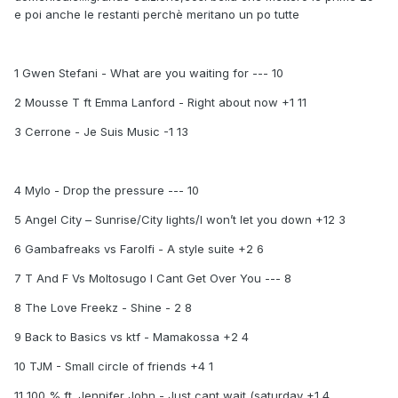
e poi anche le restanti perchè meritano un po tutte
1 Gwen Stefani - What are you waiting for --- 10
2 Mousse T ft Emma Lanford - Right about now +1 11
3 Cerrone - Je Suis Music -1 13
4 Mylo - Drop the pressure --- 10
5 Angel City – Sunrise/City lights/I won’t let you down +12 3
6 Gambafreaks vs Farolfi - A style suite +2 6
7 T And F Vs Moltosugo I Cant Get Over You --- 8
8 The Love Freekz - Shine - 2 8
9 Back to Basics vs ktf - Mamakossa +2 4
10 TJM - Small circle of friends +4 1
11 100 % ft. Jennifer John - Just cant wait (saturday +1 4