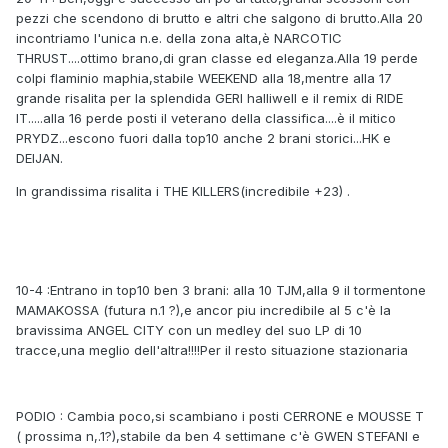
pezzi che scendono di brutto e altri che salgono di brutto.Alla 20
incontriamo l'unica n.e. della zona alta,è NARCOTIC
THRUST....ottimo brano,di gran classe ed eleganza.Alla 19 perde
colpi flaminio maphia,stabile WEEKEND alla 18,mentre alla 17
grande risalita per la splendida GERI halliwell e il remix di RIDE
IT.....alla 16 perde posti il veterano della classifica....è il mitico
PRYDZ...escono fuori dalla top10 anche 2 brani storici...HK e
DEIJAN.
In grandissima risalita i THE KILLERS(incredibile +23) .
10-4 :Entrano in top10 ben 3 brani: alla 10 TJM,alla 9 il tormentone
MAMAKOSSA (futura n.1 ?),e ancor piu incredibile al 5 c'è la
bravissima ANGEL CITY con un medley del suo LP di 10
tracce,una meglio dell'altra!!!!Per il resto situazione stazionaria
PODIO : Cambia poco,si scambiano i posti CERRONE e MOUSSE T
( prossima n,.1?),stabile da ben 4 settimane c'è GWEN STEFANI e