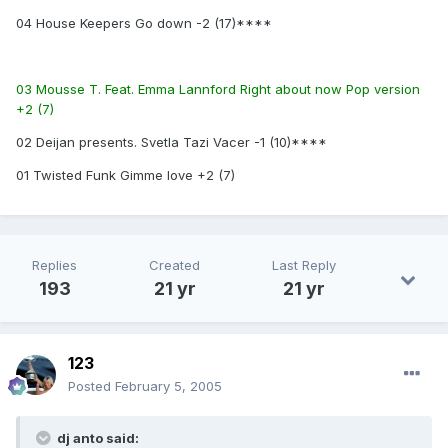
04 House Keepers Go down -2 (17)****
03 Mousse T. Feat. Emma Lannford Right about now Pop version
+2 (7)
02 Deijan presents. Svetla Tazi Vacer -1 (10)****
01 Twisted Funk Gimme love +2 (7)
Replies
Created
Last Reply
193
21 yr
21 yr
123
Posted
February 5, 2005
dj anto said: