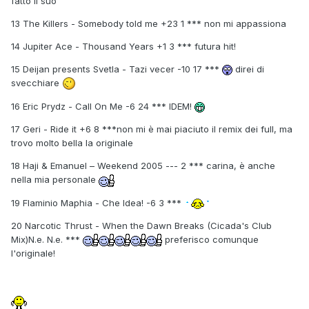
fatto il suo
13 The Killers - Somebody told me +23 1 *** non mi appassiona
14 Jupiter Ace - Thousand Years +1 3 *** futura hit!
15 Deijan presents Svetla - Tazi vecer -10 17 ***
direi di
svecchiare
16 Eric Prydz - Call On Me -6 24 *** IDEM!
17 Geri - Ride it +6 8 ***non mi è mai piaciuto il remix dei full, ma
trovo molto bella la originale
18 Haji & Emanuel – Weekend 2005 --- 2 *** carina, è anche
nella mia personale
19 Flaminio Maphia - Che Idea! -6 3 ***
20 Narcotic Thrust - When the Dawn Breaks (Cicada's Club
Mix)N.e. N.e. ***
preferisco comunque
l'originale!