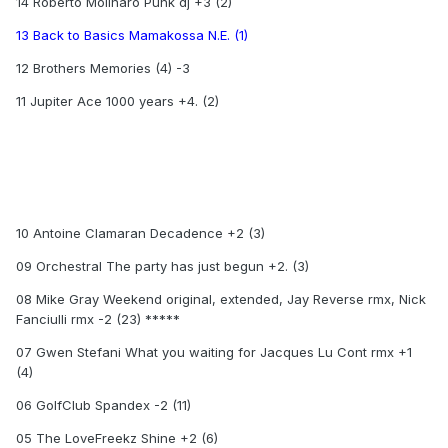
14 Roberto Molinaro Punk dj +3 (2)
13 Back to Basics Mamakossa N.E. (1)
12 Brothers Memories (4) -3
11 Jupiter Ace 1000 years +4. (2)
10 Antoine Clamaran Decadence +2 (3)
09 Orchestral The party has just begun +2. (3)
08 Mike Gray Weekend original, extended, Jay Reverse rmx, Nick
Fanciulli rmx -2 (23) *****
07 Gwen Stefani What you waiting for Jacques Lu Cont rmx +1
(4)
06 GolfClub Spandex -2 (11)
05 The LoveFreekz Shine +2 (6)