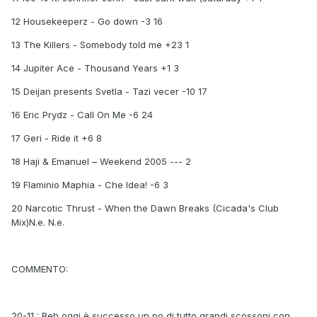
12 Housekeeperz - Go down -3 16
13 The Killers - Somebody told me +23 1
14 Jupiter Ace - Thousand Years +1 3
15 Deijan presents Svetla - Tazi vecer -10 17
16 Eric Prydz - Call On Me -6 24
17 Geri - Ride it +6 8
18 Haji & Emanuel – Weekend 2005 --- 2
19 Flaminio Maphia - Che Idea! -6 3
20 Narcotic Thrust - When the Dawn Breaks (Cicada's Club
Mix)N.e. N.e.
COMMENTO:
20-11 : Beh,oggi è successo un po di tutto,grandi scossoni con