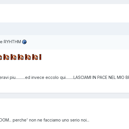
ive RYHTHM
avi piu...........ed invece eccolo qui.........LASCIAMI IN PACE NEL MI
OM... perche' non ne facciamo uno serio noi...