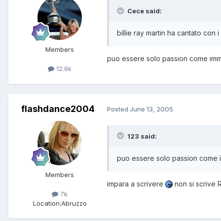
Cece said:
billie ray martin ha cantato con 
Members
puo essere solo passion come im
12.6k
flashdance2004
Posted
June 13, 2005
123 said:
puo essere solo passion come
Members
impara a scrivere
non si scriv
7k
Location:
Abruzzo