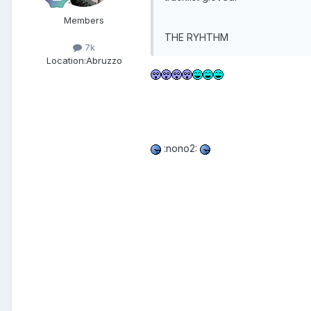
Members
THE RYHTHM
7k
Location:
Abruzzo
:nono2: