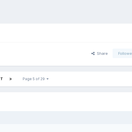
Share
Followe
XT
Page 5 of 29