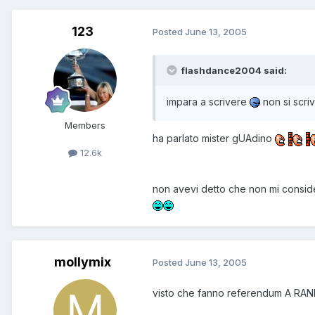
123
Posted
June 13, 2005
flashdance2004 said:
impara a scrivere
non si scr
Members
ha parlato mister gUAdino
12.6k
non avevi detto che non mi consider
mollymix
Posted
June 13, 2005
visto che fanno referendum A RAND