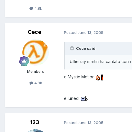
4.8k
Cece
Posted
June 13, 2005
Cece said:
billie ray martin ha cantato con 
Members
e Mystic Motion
4.8k
è lunedi
123
Posted
June 13, 2005