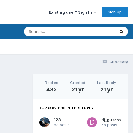
Sign Up
Existing user? Sign In
All Activity
Replies
Created
Last Reply
432
21 yr
21 yr
TOP POSTERS IN THIS TOPIC
123
dj_guerro
83 posts
58 posts