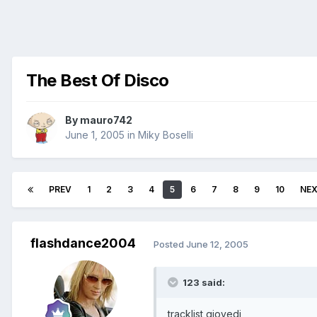
The Best Of Disco
By
mauro742
June 1, 2005
in
Miky Boselli
PREV
1
2
3
4
5
6
7
8
9
10
NE
flashdance2004
Posted
June 12, 2005
123 said:
tracklist giovedi