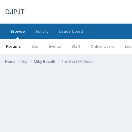
DJP.IT
Browse
Activity
Leaderboard
Forums
Sito
Events
Staff
Online Users
Lea
Home
Vip
Miky Boselli
The Best Of Disco