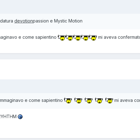
i datura
devotion
passion e Mystic Motion
maginavo e come sapientino
mi aveva confermat
 immaginavo e come sapientino
mi aveva co
e RYHTHM