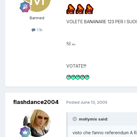
Banned
VOLETE BANANARE 123 PER I SUO
1.1k
SI
no
VOTATE!!!
flashdance2004
Posted
June 13, 2005
mollymix said:
visto che fanno referendum A R