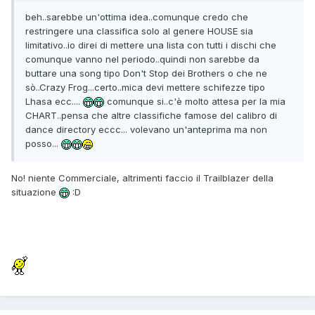
beh..sarebbe un'ottima idea..comunque credo che
restringere una classifica solo al genere HOUSE sia
limitativo..io direi di mettere una lista con tutti i dischi che
comunque vanno nel periodo..quindi non sarebbe da
buttare una song tipo Don't Stop dei Brothers o che ne
sò..Crazy Frog...certo..mica devi mettere schifezze tipo
Lhasa ecc....
comunque si..c'è molto attesa per la mia
CHART..pensa che altre classifiche famose del calibro di
dance directory eccc... volevano un'anteprima ma non
posso...
No! niente Commerciale, altrimenti faccio il Trailblazer della
situazione
:D