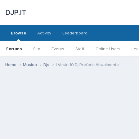
DJP.IT
Browse
Activity
Leaderboard
Forums
Sito
Events
Staff
Online Users
Lea
Home
Musica
Djs
I Vostri 10 Dj Preferiti Attualmente