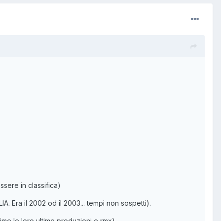
sere in classifica)
. Era il 2002 od il 2003... tempi non sospetti).
me le loro ultime produzioni e rmx).