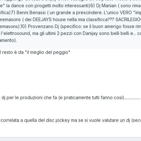
re" la dance con progetti molto interessanti)6) Dj Manian ( sono rimas
ica)7) Benni Benassi ( un grande a prescindere. L'unico VERO "import
Freemasons ( dei DEEJAYS house nella mia classificca??? SACRILEGIOOO
reemasons).10) Provenzano Dj (specifico: se il buon amerigo fosse 
'elettrosound, ma gli ultimi 2 pezzi con Danijay sono belli belli e...
amento).
resto è da "il meglio del peggio"
per le produzioni che fa (e praticamente tutti fanno così).................
e correlata a quella del disc jockey ma se si vuole valutare un dj (