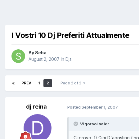
I Vostri 10 Dj Preferiti Attualmente
By
Seba
August 2, 2007
in
Djs
PREV
1
2
Page 2 of 2
dj reina
Posted
September 1, 2007
Vigorsol said:
Ci provo...1) Gigi D'agostino ( 