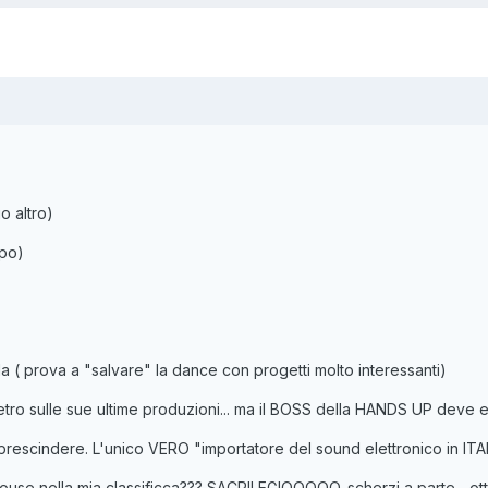
o altro)
lpo)
rla ( prova a "salvare" la dance con progetti molto interessanti)
etro sulle sue ultime produzioni... ma il BOSS della HANDS UP deve es
rescindere. L'unico VERO "importatore del sound elettronico in ITALIA
se nella mia classificca??? SACRILEGIOOOOO. scherzi a parte... otti