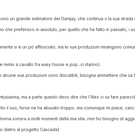
no un grande estimatore del Danijay, che continua x la sua strada i
no che preferisco in assoluto, per quello che ha fatto in passato, i s
timamente si è un pò afflosciato, ma le sue produzioni rimangono c
 remix a cavallo fra easy house e pop...ci stanno)
alcune sue produzioni sono discutibili, bisogna ammettere che sa fa
tusiasma, ma a parte questo devo dire che l'Alex ci sa fare parecchi
ito il suo, forse ne ha abusato troppo...ma comunque mi piace, caric
lonna sonora a molti momenti della mia vita...non ho bisogno di aggiu
o dietro al progetto Cascada)