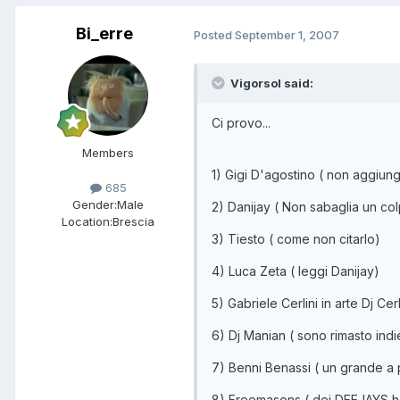
Bi_erre
Posted
September 1, 2007
Vigorsol said:
Ci provo...
Members
1) Gigi D'agostino ( non aggiung
685
Gender:
Male
2) Danijay ( Non sabaglia un co
Location:
Brescia
3) Tiesto ( come non citarlo)
4) Luca Zeta ( leggi Danijay)
5) Gabriele Cerlini in arte Dj Ce
6) Dj Manian ( sono rimasto indi
7) Benni Benassi ( un grande a p
8) Freemasons ( dei DEEJAYS hou