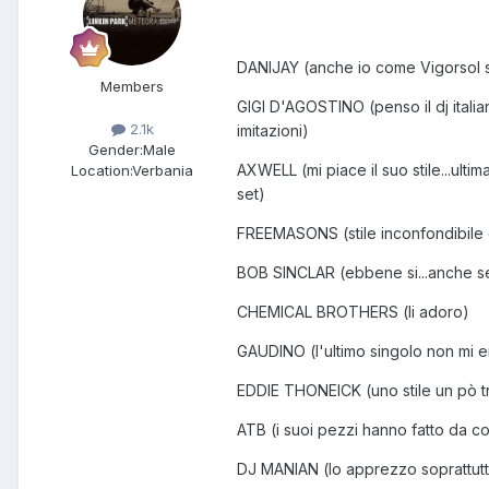
DANIJAY (anche io come Vigorsol so
Members
GIGI D'AGOSTINO (penso il dj italia
2.1k
imitazioni)
Gender:
Male
AXWELL (mi piace il suo stile...ul
Location:
Verbania
set)
FREEMASONS (stile inconfondibile e
BOB SINCLAR (ebbene si...anche se 
CHEMICAL BROTHERS (li adoro)
GAUDINO (l'ultimo singolo non mi en
EDDIE THONEICK (uno stile un pò tr
ATB (i suoi pezzi hanno fatto da co
DJ MANIAN (lo apprezzo soprattutt