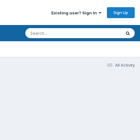
Sign Up
Existing user? Sign In
All Activity