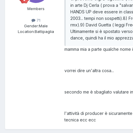
in arte Dj Cerla ( prova a "salva
Members
HANDS UP deve essere in classif
2003... tempi non sospetti).8) 
71
rmx).9) David Guetta ( leggi F
Gender:
Male
Ultimamente si è spostato verso l
Location:
Battipaglia
dance, quindi ha il mio apprezz
mamma mia a parte qualche nome il 
vorrei dire un'altra cosa...
secondo me è sbagliato valutare in dj 
l'attività di producer è sicurament
tecnica ecc ecc