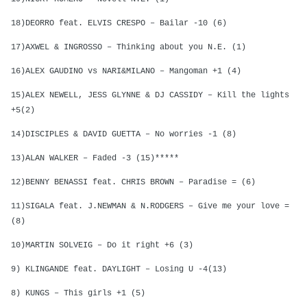
18)DEORRO feat. ELVIS CRESPO – Bailar -10 (6)
17)AXWEL & INGROSSO – Thinking about you N.E. (1)
16)ALEX GAUDINO vs NARI&MILANO – Mangoman +1 (4)
15)ALEX NEWELL, JESS GLYNNE & DJ CASSIDY – Kill the lights
+5(2)
14)DISCIPLES & DAVID GUETTA – No worries -1 (8)
13)ALAN WALKER – Faded -3 (15)*****
12)BENNY BENASSI feat. CHRIS BROWN – Paradise = (6)
11)SIGALA feat. J.NEWMAN & N.RODGERS – Give me your love =
(8)
10)MARTIN SOLVEIG – Do it right +6 (3)
9) KLINGANDE feat. DAYLIGHT – Losing U -4(13)
8) KUNGS – This girls +1 (5)