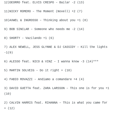
12)DEORRO feat. ELVIS CRESPO – Bailar -2 (13)
11)NICKY ROMERO – The Moment (Novell) +2 (7)
10)AXWEL & INGROSSO – Thinking about you +1 (8)
9) BOB SINCLAR – Someone who needs me -2 (14)
8) SHORTY – Vazilando +1 (6)
7) ALEX NEWELL, JESS GLYNNE & DJ CASSIDY – Kill the lights
-1(9)
6) ALESSO feat. NICO & VINZ – I wanna know -3 (14)***
5) MARTIN SOLVEIG – Do it right = (10)
4) FABIO ROVAZZI – Andiamo a comandare +4 (4)
3) DAVID GUETTA feat. ZARA LARSSON – This one is for you +1
(10)
2) CALVIN HARRIS feat. RIHANNA – This is what you came for
= (12)