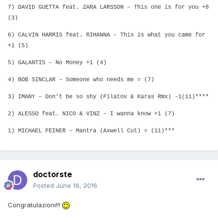
7) DAVID GUETTA feat. ZARA LARSSON – This one is for you +8
(3)
6) CALVIN HARRIS feat. RIHANNA – This is what you came for
+1 (5)
5) GALANTIS – No Money +1 (4)
4) BOB SINCLAR – Someone who needs me = (7)
3) IMANY – Don’t be so shy (Filatov & Karas Rmx) -1(11)****
2) ALESSO feat. NICO & VINZ – I wanna know +1 (7)
1) MICHAEL FEINER – Mantra (Axwell Cut) = (11)***
doctorste
Posted
June 18, 2016
Congratulazioni!!!