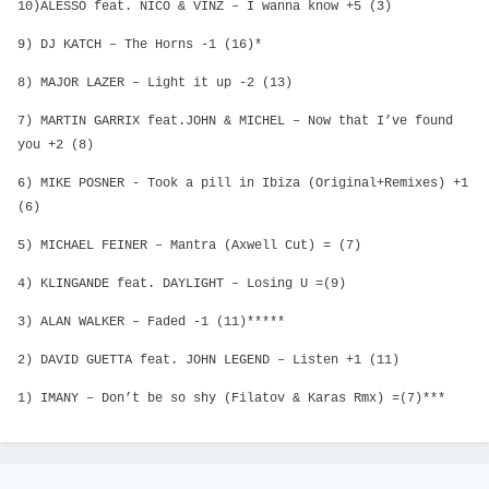
10)ALESSO feat. NICO & VINZ – I wanna know +5 (3)
9) DJ KATCH – The Horns -1 (16)*
8) MAJOR LAZER – Light it up -2 (13)
7) MARTIN GARRIX feat.JOHN & MICHEL – Now that I’ve found
you +2 (8)
6) MIKE POSNER - Took a pill in Ibiza (Original+Remixes) +1
(6)
5) MICHAEL FEINER – Mantra (Axwell Cut) = (7)
4) KLINGANDE feat. DAYLIGHT – Losing U =(9)
3) ALAN WALKER – Faded -1 (11)*****
2) DAVID GUETTA feat. JOHN LEGEND – Listen +1 (11)
1) IMANY – Don’t be so shy (Filatov & Karas Rmx) =(7)***