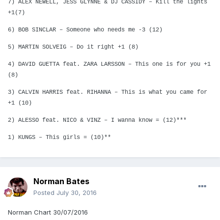
7) ALEX NEWELL, JESS GLYNNE & DJ CASSIDY – Kill the lights
+1(7)
6) BOB SINCLAR – Someone who needs me -3 (12)
5) MARTIN SOLVEIG – Do it right +1 (8)
4) DAVID GUETTA feat. ZARA LARSSON – This one is for you +1
(8)
3) CALVIN HARRIS feat. RIHANNA – This is what you came for
+1 (10)
2) ALESSO feat.
NICO & VINZ – I wanna know = (12)***
1) KUNGS – This girls = (10)**
Norman Bates
Posted
July 30, 2016
Norman Chart 30/07/2016