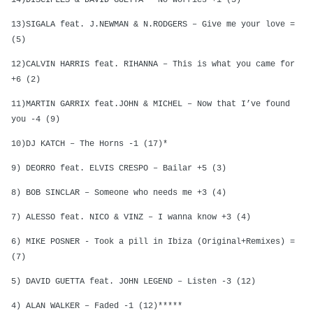
14)DISCIPLES & DAVID GUETTA – No worries +1 (5)
13)SIGALA feat. J.NEWMAN & N.RODGERS – Give me your love =
(5)
12)CALVIN HARRIS feat. RIHANNA – This is what you came for
+6 (2)
11)MARTIN GARRIX feat.JOHN & MICHEL – Now that I’ve found
you -4 (9)
10)DJ KATCH – The Horns -1 (17)*
9) DEORRO feat. ELVIS CRESPO – Bailar +5 (3)
8) BOB SINCLAR – Someone who needs me +3 (4)
7) ALESSO feat.
NICO & VINZ – I wanna know +3 (4)
6) MIKE POSNER - Took a pill in Ibiza (Original+Remixes) =
(7)
5) DAVID GUETTA feat. JOHN LEGEND – Listen -3 (12)
4) ALAN WALKER – Faded -1 (12)*****