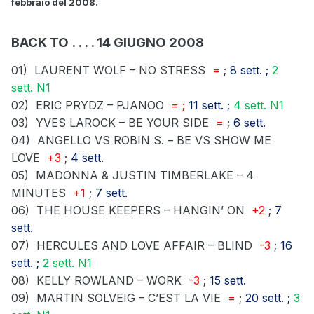
febbraio del 2008.
BACK TO . . . . 14 GIUGNO 2008
01)
LAURENT WOLF – NO STRESS
=
;
8 sett. ;
2
sett. N1
02)
ERIC PRYDZ – PJANOO
= ;
11 sett. ;
4 sett. N1
03)
YVES LAROCK – BE YOUR SIDE
=
;
6 sett.
04)
ANGELLO VS ROBIN S. – BE VS SHOW ME
LOVE
+3
;
4 sett.
05)
MADONNA & JUSTIN TIMBERLAKE – 4
MINUTES
+1
;
7 sett.
06)
THE HOUSE KEEPERS – HANGIN’ ON
+2
;
7
sett.
07)
HERCULES AND LOVE AFFAIR – BLIND
-3
;
16
sett. ;
2 sett. N1
08)
KELLY ROWLAND – WORK
-3
;
15 sett.
09)
MARTIN SOLVEIG – C’EST LA VIE
=
;
20 sett. ;
3