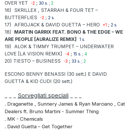
OVER YET
;
-2
30 s. ;
2
16)
SKRILLEX , STARRAH & FOUR TET –
BUTTERFLIES
;
-2
2 s.
17)
AFROJACK & DAVID GUETTA – HERO
;
+1
2 s.
18)
MARTIN GARRIX FEAT. BONO & THE EDGE – WE
ARE PEOPLE [AURALIZE REMIX]
1 s.
19)
ALOK & TIMMY TRUMPET – UNDERWATER
LOVE [LA VISION REMIX]
;
-4
15 s. ;
4
20)
TIESTO – BUSINESS
;
-3
33 s. ;
2
ESCONO BENNY BENASSI (30 sett.) E DAVID
GUETTA & KID CUDI (20 sett.)
_ _ _
Sorvegliati speciali
_ _ _
. Draganette , Sunnery James & Ryan Marciano , Cat
Dealers ft. Bruno Martini - Summer Thing
. MK - Chemicals
. David Guetta – Get Together