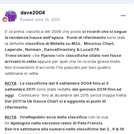
dave2004
Posted
June 14, 2021
E' la prima classifica del 2008 che posto
si ricordi che si segue
le tendenze house dell'epoca
.
Punti di riferimento
sono stati
la defunta
classifica di Molella su M2o
,
Mixsrius Chart
,
Leparole , Norman , DanceDirectory & LucaG78.
Trovo strano
che
Pjanoo
nelle
classifiche citate
non fosse
arrivato in vetta
eppure per quel che mi ricorda girava molto.
Non trovandomi d'accordo l'ho piazzato per ben quattro
settimane in vetta.
NOTA
:
Le classifiche dal 4 settembre 2004 fino al 3
settembre 2011
sono state redatte
dal gennaio 2016 fino ad
oggi
. Continuero' fino al dicembre del 2015 senza troppa fretta.
Dal 2011 la Uk Dance Chart si è aggiunta ai punti di
riferimento
.
NOTA
:
OneRepublic esce dalla classifica
con la sua
hit
Apologize nella versione remix di Pete Francis
.
Ben tre settimane alla numero nelle classifiche del 2 , 9 & 16