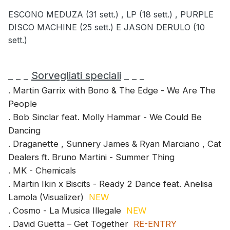
ESCONO MEDUZA (31 sett.) , LP (18 sett.) , PURPLE
DISCO MACHINE (25 sett.) E JASON DERULO (10
sett.)
_ _ _
Sorvegliati speciali
_ _ _
. Martin Garrix with Bono & The Edge - We Are The
People
. Bob Sinclar feat. Molly Hammar - We Could Be
Dancing
. Draganette , Sunnery James & Ryan Marciano , Cat
Dealers ft. Bruno Martini - Summer Thing
. MK - Chemicals
. Martin Ikin x Biscits - Ready 2 Dance feat. Anelisa
Lamola (Visualizer)
NEW
. Cosmo - La Musica Illegale
NEW
. David Guetta – Get Together
RE-ENTRY