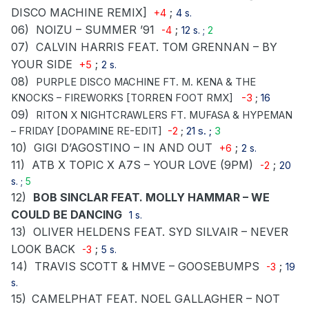
DISCO MACHINE REMIX]
;
+4
4 s.
06)
NOIZU – SUMMER ’91
;
-4
12 s. ;
2
07)
CALVIN HARRIS FEAT. TOM GRENNAN – BY
YOUR SIDE
;
+5
2 s.
08)
PURPLE DISCO MACHINE FT. M. KENA & THE
KNOCKS – FIREWORKS [TORREN FOOT RMX]
-3
;
16
09)
RITON X NIGHTCRAWLERS FT. MUFASA & HYPEMAN
– FRIDAY [DOPAMINE RE-EDIT]
-2
;
21 s. ;
3
10)
GIGI D’AGOSTINO – IN AND OUT
;
+6
2 s.
11)
ATB X TOPIC X A7S – YOUR LOVE (9PM)
;
-2
20
s. ;
5
12)
BOB SINCLAR FEAT. MOLLY HAMMAR – WE
COULD BE DANCING
1 s.
13)
OLIVER HELDENS FEAT. SYD SILVAIR – NEVER
LOOK BACK
;
-3
5 s.
14)
TRAVIS SCOTT & HMVE – GOOSEBUMPS
;
-3
19
s.
15)
CAMELPHAT FEAT. NOEL GALLAGHER – NOT