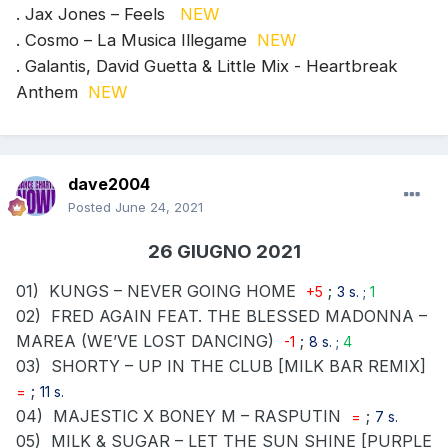
. Jax Jones – Feels
NEW
. Cosmo – La Musica Illegame
NEW
. Galantis, David Guetta & Little Mix - Heartbreak
Anthem
NEW
dave2004
Posted
June 24, 2021
26 GIUGNO 2021
01)
KUNGS – NEVER GOING HOME
;
+5
3 s. ;
1
02)
FRED AGAIN FEAT. THE BLESSED MADONNA –
MAREA (WE’VE LOST DANCING)
;
-1
8 s. ;
4
03)
SHORTY – UP IN THE CLUB [MILK BAR REMIX]
;
=
11 s.
04)
MAJESTIC X BONEY M – RASPUTIN
;
=
7 s.
05)
MILK & SUGAR – LET THE SUN SHINE [PURPLE