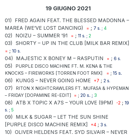
19 GIUGNO 2021
01)
FRED AGAIN FEAT. THE BLESSED MADONNA –
MAREA (WE’VE LOST DANCING)
;
=
7 s. ;
4
02)
NOIZU – SUMMER ’91
;
=
11 s. ;
2
03)
SHORTY – UP IN THE CLUB [MILK BAR REMIX]
;
=
10 s.
04)
MAJESTIC X BONEY M – RASPUTIN
;
=
6 s.
05)
PURPLE DISCO MACHINE FT. M. KENA & THE
KNOCKS – FIREWORKS [TORREN FOOT RMX]
=
;
15 s.
06)
KUNGS – NEVER GOING HOME
;
+7
2 s.
07)
RITON X NIGHTCRAWLERS FT. MUFASA & HYPEMAN
– FRIDAY [DOPAMINE RE-EDIT]
=
;
20 s. ;
3
08)
ATB X TOPIC X A7S – YOUR LOVE (9PM)
;
-2
19
s. ;
5
09)
MILK & SUGAR – LET THE SUN SHINE
[PURPLE DISCO MACHINE REMIX]
;
+4
3 s.
10)
OLIVER HELDENS FEAT. SYD SILVAIR – NEVER