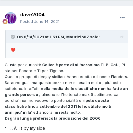
dave2004
Posted
June 14, 2021
On 6/14/2021 at 1:51 PM,
Maurizio87
said:
❤️
Giusto per curiosità
Callea è parte di all'acronimo Ti.Pi.Cal.
, Pi
sta per Paparo e Ti per Tignino.
Questo gruppo di deejay siciliani hanno adottato il nome Flanders.
Saranno gusti ma questo pezzo non mi esalta molto , piuttosto
sottotono. In effetti
nella media delle classifiche non ha fatto un
grande percorso
, almeno io l'ho tenuto max 5 settimane ca
perche' non ne vedevo le pontenzialità e
ripeto queste
classifiche fino a settembre del 2011 le ho stilate molti
anni piu' in la'
ed ancora mi resta molto.
Di gran lunga preferisco la produzione del 2006
All is by my side
" . . .