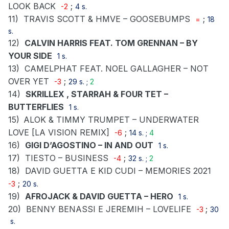
LOOK BACK
;
-2
4 s.
11)
TRAVIS SCOTT & HMVE – GOOSEBUMPS
;
=
18
s.
12)
CALVIN HARRIS FEAT. TOM GRENNAN – BY
YOUR SIDE
1 s.
13)
CAMELPHAT FEAT. NOEL GALLAGHER – NOT
OVER YET
;
-3
29 s. ;
2
14)
SKRILLEX , STARRAH & FOUR TET –
BUTTERFLIES
1 s.
15)
ALOK & TIMMY TRUMPET – UNDERWATER
LOVE [LA VISION REMIX]
;
-6
14 s. ;
4
16)
GIGI D’AGOSTINO – IN AND OUT
1 s.
17)
TIESTO – BUSINESS
;
-4
32 s. ;
2
18)
DAVID GUETTA E KID CUDI – MEMORIES 2021
;
-3
20 s.
19)
AFROJACK & DAVID GUETTA – HERO
1 s.
20)
BENNY BENASSI E JEREMIH – LOVELIFE
;
-3
30
s.