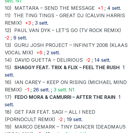
sett. N1
10)
MATTARA – SEND THE MESSAGE
+1
;
4 sett.
11)
THE TING TINGS - GREAT DJ (CALVIN HARRIS
REMIX)
+3
;
3 sett.
12)
PAUL VAN DYK – LET’S GO (TV ROCK REMIX)
-2
;
9 sett.
13)
GURU JOSH PROJECT – INFINITY 2008 (KLAAS
VOCAL MIX)
+6
;
2 sett.
14)
DAVID GUETTA – DELIRIOUS
-2
;
14 sett.
15)
SHAGGY FEAT. TRIX & FLIX – FEEL THE RUSH
1
sett.
16)
IAN CAREY – KEEP ON RISING (MICHAEL MIND
REMIX)
-1
;
26 sett. ;
3 sett. N1
17)
FEDO MORA & CAMURRI – AFTER THE RAIN
1
sett.
18)
GET FAR FEAT. SAGI – ALL I NEED
(PORNOCULT REMIX)
-2
;
19 sett.
19)
MARCO DEMARK – TINY DANCER (DEADMAU5