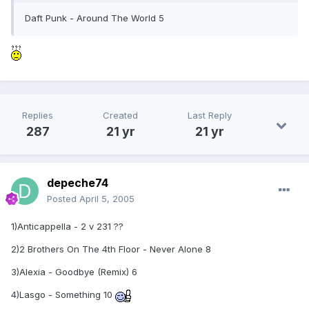
Daft Punk - Around The World 5
Replies
Created
Last Reply
287
21 yr
21 yr
depeche74
Posted
April 5, 2005
1)Anticappella - 2 v 231 ??
2)2 Brothers On The 4th Floor - Never Alone 8
3)Alexia - Goodbye (Remix) 6
4)Lasgo - Something 10