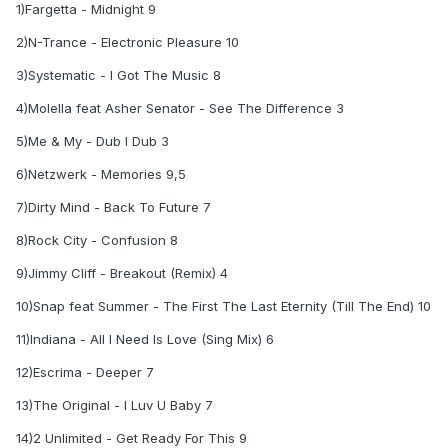
1)Fargetta - Midnight 9
2)N-Trance - Electronic Pleasure 10
3)Systematic - I Got The Music 8
4)Molella feat Asher Senator - See The Difference 3
5)Me & My - Dub I Dub 3
6)Netzwerk - Memories 9,5
7)Dirty Mind - Back To Future 7
8)Rock City - Confusion 8
9)Jimmy Cliff - Breakout (Remix) 4
10)Snap feat Summer - The First The Last Eternity (Till The End) 10
11)Indiana - All I Need Is Love (Sing Mix) 6
12)Escrima - Deeper 7
13)The Original - I Luv U Baby 7
14)2 Unlimited - Get Ready For This 9