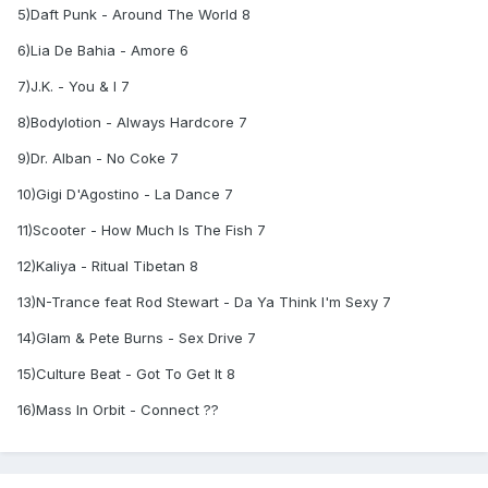
5)Daft Punk - Around The World 8
6)Lia De Bahia - Amore 6
7)J.K. - You & I 7
8)Bodylotion - Always Hardcore 7
9)Dr. Alban - No Coke 7
10)Gigi D'Agostino - La Dance 7
11)Scooter - How Much Is The Fish 7
12)Kaliya - Ritual Tibetan 8
13)N-Trance feat Rod Stewart - Da Ya Think I'm Sexy 7
14)Glam & Pete Burns - Sex Drive 7
15)Culture Beat - Got To Get It 8
16)Mass In Orbit - Connect ??