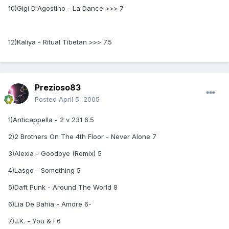
10)Gigi D'Agostino - La Dance >>> 7
12)Kaliya - Ritual Tibetan >>> 7.5
Prezioso83
Posted
April 5, 2005
1)Anticappella - 2 v 231 6.5
2)2 Brothers On The 4th Floor - Never Alone 7
3)Alexia - Goodbye (Remix) 5
4)Lasgo - Something 5
5)Daft Punk - Around The World 8
6)Lia De Bahia - Amore 6-
7)J.K. - You & I 6