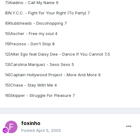
7)Aladino - Call My Name 9
8)N.Y.C.C. - Fight For Your Right (To Party) 7
9)Klubbheads - Discohopping 7
10)Ascher - Free my soul 4
11)Prezioso - Don't Stop 8
12)Alter Ego feat Daisy Dee - Dance If You Cannot 7,5
13)Carolina Marquez - Sexo Sexo 5
14)Captain Hollywood Project - More And More 9
15)Chase - Stay With Me 4
16)Skipper - Struggle For Pleasure 7
foxinho
Posted
April 5, 2005