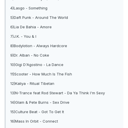
4)Lasgo - Something
5)Daft Punk - Around The World
6)Lia De Bahia - Amore
7)J.K. - You & I
8)Bodylotion - Always Hardcore
9)Dr. Alban - No Coke
10)Gigi D'Agostino - La Dance
11)Scooter - How Much Is The Fish
12)Kaliya - Ritual Tibetan
13)N-Trance feat Rod Stewart - Da Ya Think I'm Sexy
14)Glam & Pete Burns - Sex Drive
15)Culture Beat - Got To Get It
16)Mass In Orbit - Connect