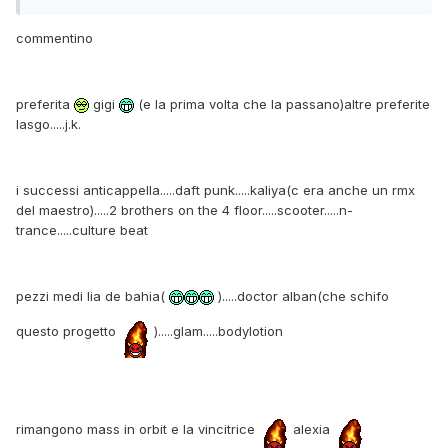
commentino
preferita
gigi
(e la prima volta che la passano)altre preferite
lasgo.....j.k.
i successi anticappella.....daft punk.....kaliya(c era anche un rmx
del maestro).....2 brothers on the 4 floor.....scooter.....n-
trance.....culture beat
pezzi medi lia de bahia(
).....doctor alban(che schifo
questo progetto
).....glam.....bodylotion
rimangono mass in orbit e la vincitrice
alexia