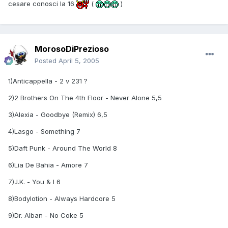
cesare conosci la 16
(
)
MorosoDiPrezioso
Posted
April 5, 2005
1)Anticappella - 2 v 231 ?
2)2 Brothers On The 4th Floor - Never Alone 5,5
3)Alexia - Goodbye (Remix) 6,5
4)Lasgo - Something 7
5)Daft Punk - Around The World 8
6)Lia De Bahia - Amore 7
7)J.K. - You & I 6
8)Bodylotion - Always Hardcore 5
9)Dr. Alban - No Coke 5