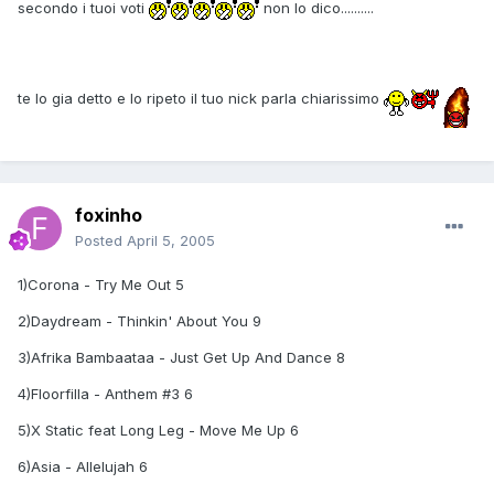
secondo i tuoi voti
non lo dico..........
te lo gia detto e lo ripeto il tuo nick parla chiarissimo
foxinho
Posted
April 5, 2005
1)Corona - Try Me Out 5
2)Daydream - Thinkin' About You 9
3)Afrika Bambaataa - Just Get Up And Dance 8
4)Floorfilla - Anthem #3 6
5)X Static feat Long Leg - Move Me Up 6
6)Asia - Allelujah 6