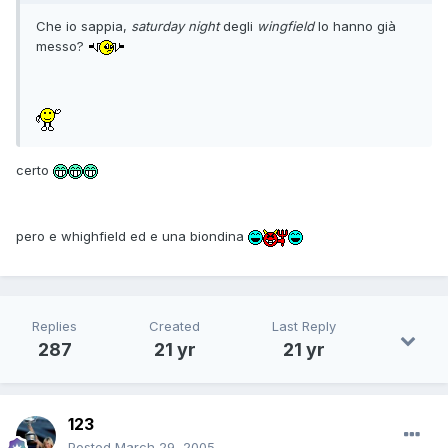
Che io sappia,
saturday
night
degli
wingfield
lo hanno già
messo?
certo
pero e whighfield ed e una biondina
Replies
Created
Last Reply
287
21 yr
21 yr
123
Posted
March 29, 2005