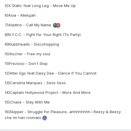
5)X Static feat Long Leg - Move Me Up
6)Asia - Allelujah
7)Aladino - Call My Name
8)N.Y.C.C. - Fight For Your Right (To Party)
9)Klubbheads - Discohopping
10)Ascher - Free my soul
11)Prezioso - Don't Stop
12)Alter Ego feat Daisy Dee - Dance If You Cannot
13)Carolina Marquez - Sexo Sexo
14)Captain Hollywood Project - More And More
15)Chase - Stay With Me
16)Skipper - Struggle For Pleasure...ahhhhhhhh i Reezy & Beezy
che mi han rovinato