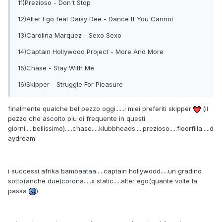
11)Prezioso - Don't Stop
12)Alter Ego feat Daisy Dee - Dance If You Cannot
13)Carolina Marquez - Sexo Sexo
14)Captain Hollywood Project - More And More
15)Chase - Stay With Me
16)Skipper - Struggle For Pleasure
finalmente qualche bel pezzo oggi......i miei preferiti skipper
(il
pezzo che ascolto piu di frequente in questi
giorni.....bellissimo).....chase.....klubbheads.....prezioso.....floorfilla.....d
aydream
i successi afrika bambaataa.....captain hollywood.....un gradino
sotto(anche due)corona.....x static.....alter ego(quante volte la
passa
)