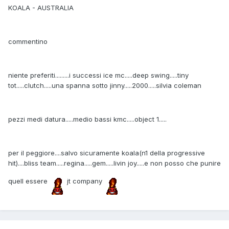
KOALA - AUSTRALIA
commentino
niente preferiti.........i successi ice mc.....deep swing.....tiny
tot.....clutch.....una spanna sotto jinny.....2000.....silvia coleman
pezzi medi datura.....medio bassi kmc.....object 1.....
per il peggiore....salvo sicuramente koala(n1 della progressive
hit)....bliss team.....regina.....gem.....livin joy.....e non posso che punire
quell essere
jt company