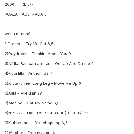
2000 - FIRE 6/7
KOALA - AUSTRALIA 6
voti a martedì:
1)Corona - Try Me Out 6,5
2)Daydream - Thinkin' About You 9
3)Afrika Bambaataa - Just Get Up And Dance 6
4)Floorfilla - Anthem #3 7
5)X Static feat Long Leg - Move Me Up 6
6)Asia - Allelujah ??
7)Aladino - Call My Name 6,5
8)N.Y.C.C. - Fight For Your Right (To Party) ??
9)Klubbheads - Discohopping 6,5
10)Ascher - Free my soul 6