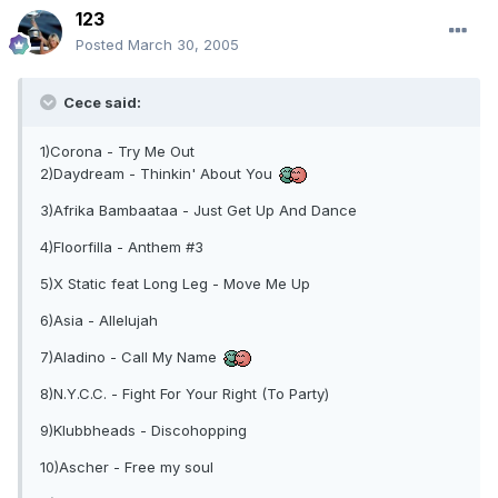
123
Posted
March 30, 2005
Cece said:
1)Corona - Try Me Out
2)Daydream - Thinkin' About You
3)Afrika Bambaataa - Just Get Up And Dance
4)Floorfilla - Anthem #3
5)X Static feat Long Leg - Move Me Up
6)Asia - Allelujah
7)Aladino - Call My Name
8)N.Y.C.C. - Fight For Your Right (To Party)
9)Klubbheads - Discohopping
10)Ascher - Free my soul