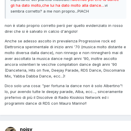
gli ha dato molto,che lui ha dato molto alla dance....
vi
sembra corretto? a me non proprio...PIACH
non è stato proprio corretto però per quello evidenziato in rosso
direi che si è salvato in calcio d'angolo!
Anche se adesso ascolto in prevalenza Progressive rock ed
Elettronica sperimentale di inizio anni '70 (musica molto distante e
molto diversa dalla dance), non rinnego e non rinnegherò mai di
aver ascoltato la musica dance negli anni '90, inoltre ascolto
ancora volentieri le vecchie compilation dance degli anni '90
(Danceteria, Hits on five, Deejay Parade, RDS Dance, Discomania
Mix, Yabba Dabba Dance, ecc...)!
Dico solo una cosa: "per fortuna la dance non è solo Albertino"!
Io, pur avendo tutte le deejay parade, Alba, ecc..., sinceramente
preferivo di più il Discolive di Radio Kisskiss Network ed i
programmi dance di RDS con Mauro Marino!!
noisy