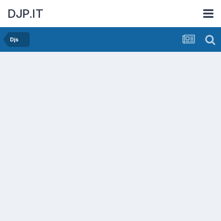
DJP.IT
Djs