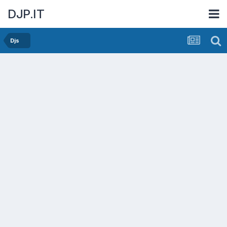
DJP.IT
Djs