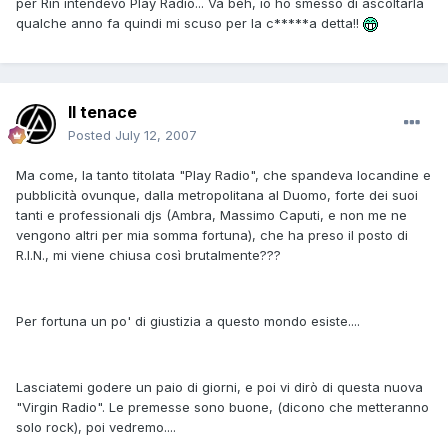
per Rin intendevo Play Radio... Va beh, io ho smesso di ascoltarla
qualche anno fa quindi mi scuso per la c*****a detta!!
Il tenace
Posted
July 12, 2007
Ma come, la tanto titolata "Play Radio", che spandeva locandine e
pubblicità ovunque, dalla metropolitana al Duomo, forte dei suoi
tanti e professionali djs (Ambra, Massimo Caputi, e non me ne
vengono altri per mia somma fortuna), che ha preso il posto di
R.I.N., mi viene chiusa così brutalmente???
Per fortuna un po' di giustizia a questo mondo esiste....
Lasciatemi godere un paio di giorni, e poi vi dirò di questa nuova
"Virgin Radio". Le premesse sono buone, (dicono che metteranno
solo rock), poi vedremo....