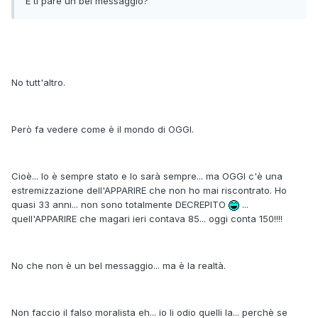
E ti pare un bel messaggio?
No tutt'altro.
Però fa vedere come è il mondo di OGGI.
Cioè... lo è sempre stato e lo sarà sempre... ma OGGI c'è una
estremizzazione dell'APPARIRE che non ho mai riscontrato. Ho
quasi 33 anni... non sono totalmente DECREPITO
...
quell'APPARIRE che magari ieri contava 85... oggi conta 150!!!!
No che non è un bel messaggio... ma è la realtà.
Non faccio il falso moralista eh... io li odio quelli la... perchè se