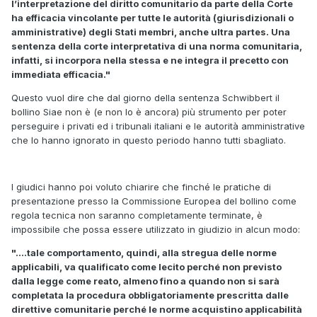
l’interpretazione del diritto comunitario da parte della Corte
ha efficacia vincolante per tutte le autorità (giurisdizionali o
amministra­tive) degli Stati membri, anche ultra partes. Una
sentenza della corte interpreta­tiva di una norma comunitaria,
infatti, si incorpora nella stessa e ne integra il precetto con
immediata efficacia."
Questo vuol dire che dal giorno della sentenza Schwibbert il
bollino Siae non è (e non lo è ancora) più strumento per poter
perseguire i privati ed i tribunali italiani e le autorità amministrative
che lo hanno ignorato in questo periodo hanno tutti sbagliato.
I giudici hanno poi voluto chiarire che finché le pratiche di
presentazione presso la Commissione Europea del bollino come
regola tecnica non saranno completamente terminate, è
impossibile che possa essere utilizzato in giudizio in alcun modo:
"....tale comportamento, quindi, alla stregua delle norme
applicabili, va qualificato come lecito perché non previsto
dalla legge come reato, almeno fino a quando non si sarà
completata la procedura obbligatoriamente prescritta dalle
direttive comunitarie perché le norme acquistino applicabilità