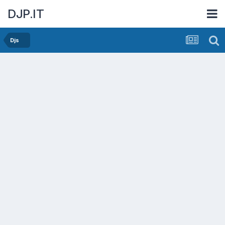
DJP.IT
Djs