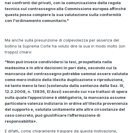
nei confronti dei privati, con la comu­nicazione della regola
tecnica sul contrassegno alla Commissione europea affin­ché
questa possa compiere la sua valutazione sulla conformità
con l'ordinamento comunitario."
Ma anche sulla presunzione di colpevolezza per assenza del
bollino la Suprema Corte ha voluto dire la sua in modo molto (sin
troppo) chiaro:
"Non può invece condividersi la tesi, prospettata nella
medesima e in altre decisioni in pari data, secondo cui la
mancanza del contrassegno potrebbe sem­mai essere valutata
come mero indizio della illecita duplicazione o riproduzione,
né tanto meno la tesi (sostenuta dalla sentenza della Sez. III,
12.2.2008, n. 13836, El Assi) secondo cui «se trattasi di opera
sulla quale l’apposizione è ob­bligatoria, la mancanza assume
particolare valenza indiziaria in ordine all’illecita provenienza
del supporto e, valutata unitamente alle altre circostanze del
caso concreto, può giustificare l’affermazione di
responsabilità».
E difatti, come chiaramente traspare da questa motivazione,