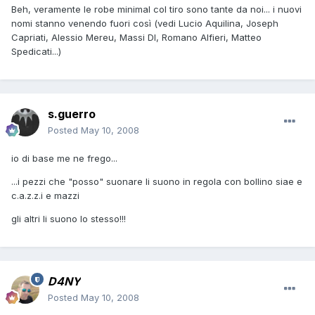
Beh, veramente le robe minimal col tiro sono tante da noi... i nuovi
nomi stanno venendo fuori così (vedi Lucio Aquilina, Joseph
Capriati, Alessio Mereu, Massi Dl, Romano Alfieri, Matteo
Spedicati...)
s.guerro
Posted
May 10, 2008
io di base me ne frego...
...i pezzi che "posso" suonare li suono in regola con bollino siae e
c.a.z.z.i e mazzi
gli altri li suono lo stesso!!!
D4NY
Posted
May 10, 2008