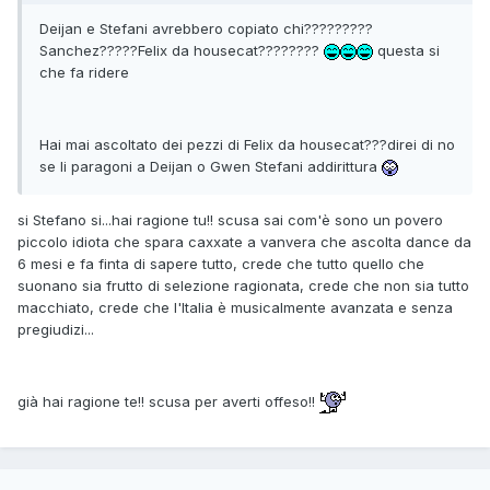
Deijan e Stefani avrebbero copiato chi?????????
Sanchez?????Felix da housecat????????
questa si
che fa ridere
Hai mai ascoltato dei pezzi di Felix da housecat???direi di no
se li paragoni a Deijan o Gwen Stefani addirittura
si Stefano si...hai ragione tu!! scusa sai com'è sono un povero
piccolo idiota che spara caxxate a vanvera che ascolta dance da
6 mesi e fa finta di sapere tutto, crede che tutto quello che
suonano sia frutto di selezione ragionata, crede che non sia tutto
macchiato, crede che l'Italia è musicalmente avanzata e senza
pregiudizi...
già hai ragione te!! scusa per averti offeso!!