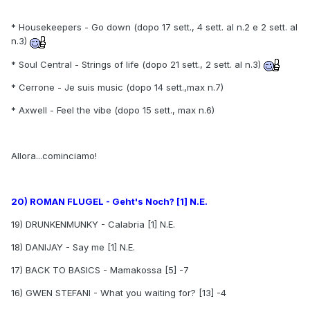
* Housekeepers - Go down (dopo 17 sett., 4 sett. al n.2 e 2 sett. al
n.3)
* Soul Central - Strings of life (dopo 21 sett., 2 sett. al n.3)
* Cerrone - Je suis music (dopo 14 sett.,max n.7)
* Axwell - Feel the vibe (dopo 15 sett., max n.6)
Allora...cominciamo!
20) ROMAN FLUGEL - Geht's Noch? [1] N.E.
19) DRUNKENMUNKY - Calabria [1] N.E.
18) DANIJAY - Say me [1] N.E.
17) BACK TO BASICS - Mamakossa [5] -7
16) GWEN STEFANI - What you waiting for? [13] -4