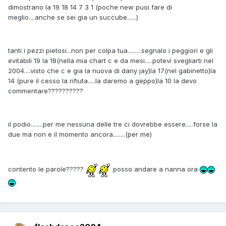
dimostrano la 19 18 14 7 3 1 (poche new puoi fare di
meglio....anche se sei gia un succube......)
tanti i pezzi pietosi...non per colpa tua.........segnalo i peggiori e gli
evitabili 19 la 18(nella mia chart c e da mesi.....potevi svegliarti nel
2004....visto che c e gia la nuova di dany jay)la 17(nel gabinetto)la
14 (pure il cesso la rifiuta.....la daremo a geppo)la 10 la devo
commentare??????????
il podio........per me nessuna delle tre ci dovrebbe essere.....forse la
due ma non e il momento ancora........(per me)
contento le parole?????
posso andare a nanna ora