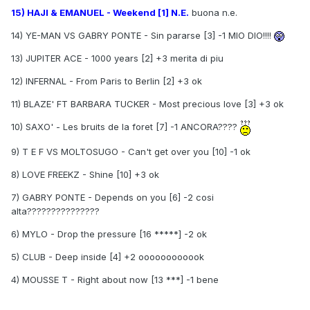
15) HAJI & EMANUEL - Weekend [1] N.E.
buona n.e.
14) YE-MAN VS GABRY PONTE - Sin pararse [3] -1 MIO DIO!!!!
13) JUPITER ACE - 1000 years [2] +3 merita di piu
12) INFERNAL - From Paris to Berlin [2] +3 ok
11) BLAZE' FT BARBARA TUCKER - Most precious love [3] +3 ok
10) SAXO' - Les bruits de la foret [7] -1 ANCORA????
9) T E F VS MOLTOSUGO - Can't get over you [10] -1 ok
8) LOVE FREEKZ - Shine [10] +3 ok
7) GABRY PONTE - Depends on you [6] -2 cosi
alta???????????????
6) MYLO - Drop the pressure [16 *****] -2 ok
5) CLUB - Deep inside [4] +2 oooooooooook
4) MOUSSE T - Right about now [13 ***] -1 bene