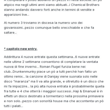
atipico ma negli ultimi anni siamo abituati...i Chemical Brothers
stanno andando davvero forti anche in termini di vendite e
apparizioni live...
Al numero 3 troviamo in discesa la numero uno dei
giovanissimi...pezzo comunque bello orecchiabile e che fa
saltare...
* capitolo new entry.
Addirittura 4 nuove entrate questa settimana...6 nuove entrate
nelle ultime 2 settimane consentono di completare la ventata
nuova di fine inverno... Roman Flugel funzia bene nei
club...Drunkenmunky piace un pò a tutti perchè han fatto un
ottimo remix... la canzone di Danijay viene suonata solo nelle
disco "maranza" ma lì va alla grande, e oltretutto è un disco che
mi fa impazzire... la più alta nuova entrata è probabilmente quella
fra tutte e 4 che otterrà i maggiori successi...Haji & Emanuel è in
effetti un disco destinato a tormentarci nella prossima primavera
e non solo...pezzo con sonorità house ma che accontenta un pò
tutti i palati...