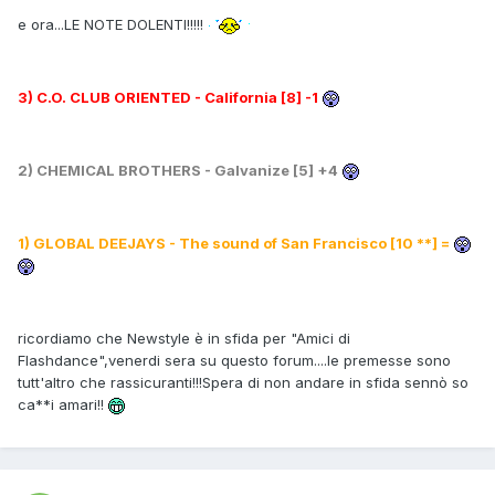
e ora...LE NOTE DOLENTI!!!!!
3) C.O. CLUB ORIENTED - California [8] -1
2) CHEMICAL BROTHERS - Galvanize [5] +4
1) GLOBAL DEEJAYS - The sound of San Francisco [10 **] =
ricordiamo che Newstyle è in sfida per "Amici di
Flashdance",venerdi sera su questo forum....le premesse sono
tutt'altro che rassicuranti!!!Spera di non andare in sfida sennò so
ca**i amari!!