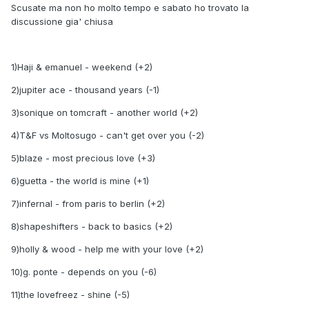
Scusate ma non ho molto tempo e sabato ho trovato la
discussione gia' chiusa
1)Haji & emanuel - weekend (+2)
2)jupiter ace - thousand years (-1)
3)sonique on tomcraft - another world (+2)
4)T&F vs Moltosugo - can't get over you (-2)
5)blaze - most precious love (+3)
6)guetta - the world is mine (+1)
7)infernal - from paris to berlin (+2)
8)shapeshifters - back to basics (+2)
9)holly & wood - help me with your love (+2)
10)g. ponte - depends on you (-6)
11)the lovefreez - shine (-5)