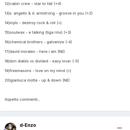
12)cabin crew - star to fall (+4)
13)s. angello & d. armstrong - groove in you (+2)
14)mylo - destroy rock & roll (=)
15)soulwax - e talking (tiga rmx) (+3)
16)chemical brothers - galvanize (-4)
17)david morales - here i am (NE)
18)don diablo vs divided - easy lover (-5)
19)freemasons - love on my mind (=)
20)gianluca motta - up & down (NE)
Aspetto commenti...
d-Enzo