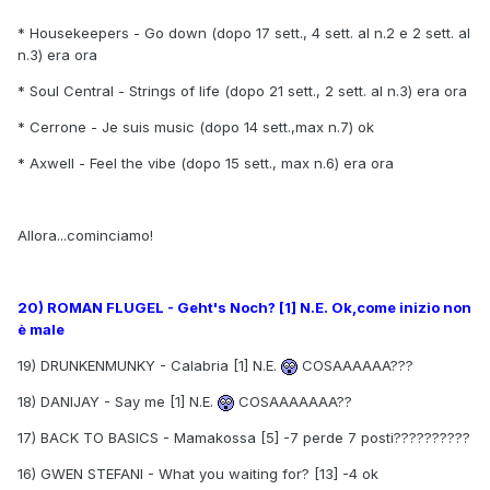
* Housekeepers - Go down (dopo 17 sett., 4 sett. al n.2 e 2 sett. al
n.3) era ora
* Soul Central - Strings of life (dopo 21 sett., 2 sett. al n.3) era ora
* Cerrone - Je suis music (dopo 14 sett.,max n.7) ok
* Axwell - Feel the vibe (dopo 15 sett., max n.6) era ora
Allora...cominciamo!
20) ROMAN FLUGEL - Geht's Noch? [1] N.E. Ok,come inizio non
è male
19) DRUNKENMUNKY - Calabria [1] N.E.
COSAAAAAA???
18) DANIJAY - Say me [1] N.E.
COSAAAAAAA??
17) BACK TO BASICS - Mamakossa [5] -7 perde 7 posti??????????
16) GWEN STEFANI - What you waiting for? [13] -4 ok