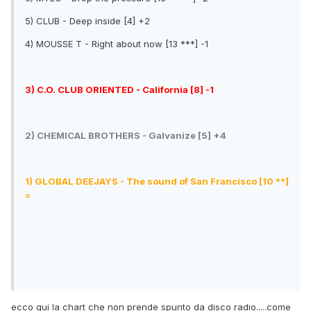
5) CLUB - Deep inside [4] +2
4) MOUSSE T - Right about now [13 ***] -1
3) C.O. CLUB ORIENTED - California [8] -1
2) CHEMICAL BROTHERS - Galvanize [5] +4
1) GLOBAL DEEJAYS - The sound of San Francisco [10 **]
=
ecco qui la chart che non prende spunto da disco radio.....come