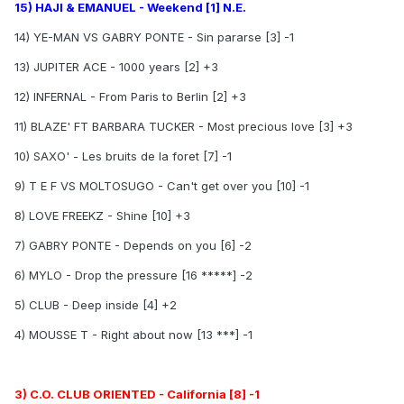
15) HAJI & EMANUEL - Weekend [1] N.E.
14) YE-MAN VS GABRY PONTE - Sin pararse [3] -1
13) JUPITER ACE - 1000 years [2] +3
12) INFERNAL - From Paris to Berlin [2] +3
11) BLAZE' FT BARBARA TUCKER - Most precious love [3] +3
10) SAXO' - Les bruits de la foret [7] -1
9) T E F VS MOLTOSUGO - Can't get over you [10] -1
8) LOVE FREEKZ - Shine [10] +3
7) GABRY PONTE - Depends on you [6] -2
6) MYLO - Drop the pressure [16 *****] -2
5) CLUB - Deep inside [4] +2
4) MOUSSE T - Right about now [13 ***] -1
3) C.O. CLUB ORIENTED - California [8] -1