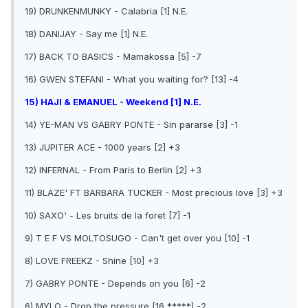
19) DRUNKENMUNKY - Calabria [1] N.E.
18) DANIJAY - Say me [1] N.E.
17) BACK TO BASICS - Mamakossa [5] -7
16) GWEN STEFANI - What you waiting for? [13] -4
15) HAJI & EMANUEL - Weekend [1] N.E.
14) YE-MAN VS GABRY PONTE - Sin pararse [3] -1
13) JUPITER ACE - 1000 years [2] +3
12) INFERNAL - From Paris to Berlin [2] +3
11) BLAZE' FT BARBARA TUCKER - Most precious love [3] +3
10) SAXO' - Les bruits de la foret [7] -1
9) T E F VS MOLTOSUGO - Can't get over you [10] -1
8) LOVE FREEKZ - Shine [10] +3
7) GABRY PONTE - Depends on you [6] -2
6) MYLO - Drop the pressure [16 *****] -2