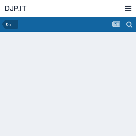
DJP.IT
Djs