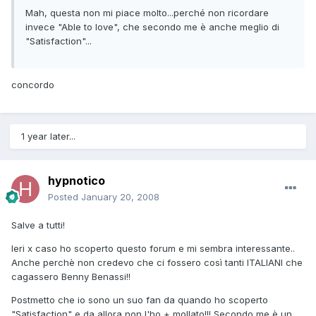
Mah, questa non mi piace molto...perché non ricordare
invece "Able to love", che secondo me è anche meglio di
"Satisfaction"...
concordo
1 year later...
hypnotico
Posted
January 20, 2008
Salve a tutti!
Ieri x caso ho scoperto questo forum e mi sembra interessante..
Anche perchè non credevo che ci fossero così tanti ITALIANI che
cagassero Benny Benassi!!
Postmetto che io sono un suo fan da quando ho scoperto
"Satisfaction" e da allora non l'ho + mollato!!! Secondo me è un