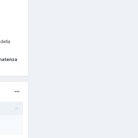
 della
matenza