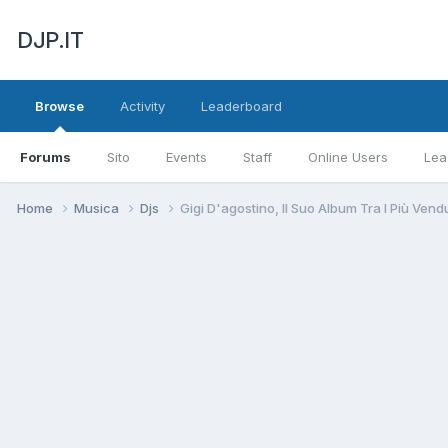
DJP.IT
Browse
Activity
Leaderboard
Forums
Sito
Events
Staff
Online Users
Lea
Home
Musica
Djs
Gigi D'agostino, Il Suo Album Tra I Più Vendu