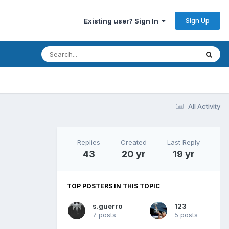
Sign Up
Existing user? Sign In
All Activity
Replies
Created
Last Reply
43
20 yr
19 yr
TOP POSTERS IN THIS TOPIC
s.guerro
123
7 posts
5 posts