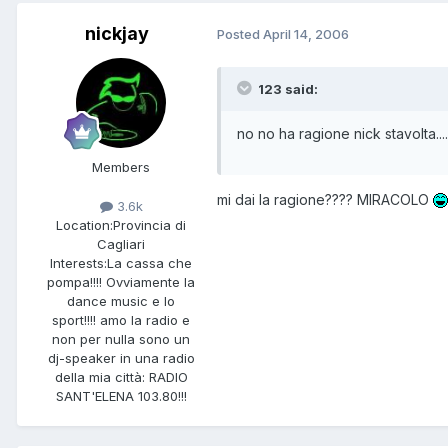
nickjay
Posted
April 14, 2006
123 said:
no no ha ragione nick stavolta.....
Members
mi dai la ragione???? MIRACOLO
3.6k
Location:
Provincia di
Cagliari
Interests:
La cassa che
pompa!!!! Ovviamente la
dance music e lo
sport!!!! amo la radio e
non per nulla sono un
dj-speaker in una radio
della mia città: RADIO
SANT'ELENA 103.80!!!