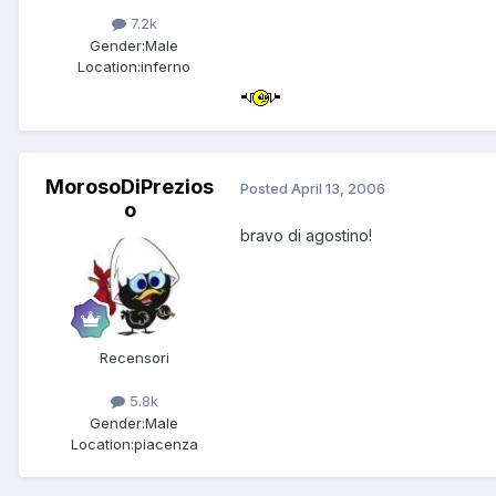
7.2k
Gender:
Male
Location:
inferno
MorosoDiPrezios
Posted
April 13, 2006
o
bravo di agostino!
Recensori
5.8k
Gender:
Male
Location:
piacenza