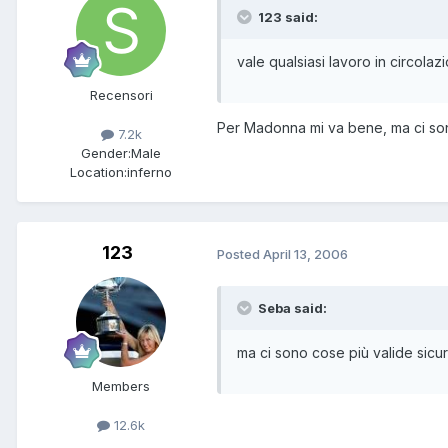
123 said:
vale qualsiasi lavoro in circolazi
Recensori
Per Madonna mi va bene, ma ci son
7.2k
Gender:
Male
Location:
inferno
123
Posted
April 13, 2006
Seba said:
ma ci sono cose più valide sicur
Members
12.6k