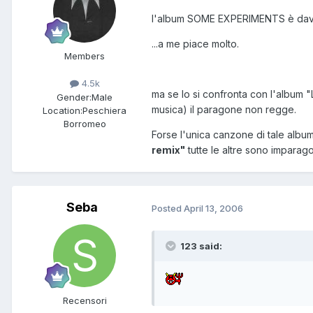
l'album SOME EXPERIMENTS è davve
...a me piace molto.
Members
4.5k
ma se lo si confronta con l'alb
Gender:
Male
musica) il paragone non regge.
Location:
Peschiera
Borromeo
Forse l'unica canzone di tale alb
remix"
tutte le altre sono imparago
Seba
Posted
April 13, 2006
123 said:
Recensori