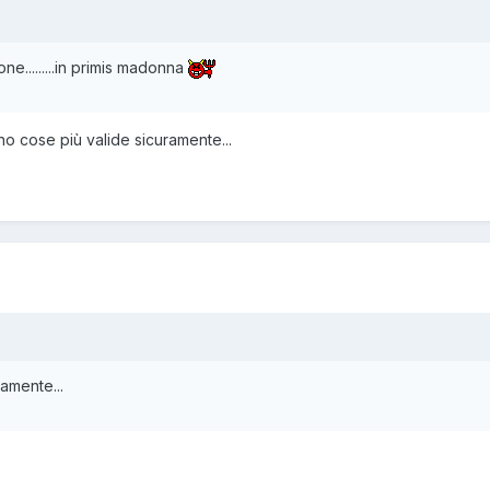
one.........in primis madonna
o cose più valide sicuramente...
amente...