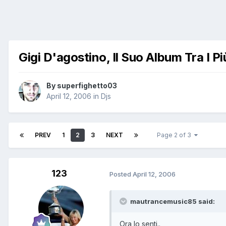
Gigi D'agostino, Il Suo Album Tra I Pi
By
superfighetto03
April 12, 2006
in
Djs
PREV
1
2
3
NEXT
Page 2 of 3
123
Posted
April 12, 2006
mautrancemusic85 said:
Ora lo senti..