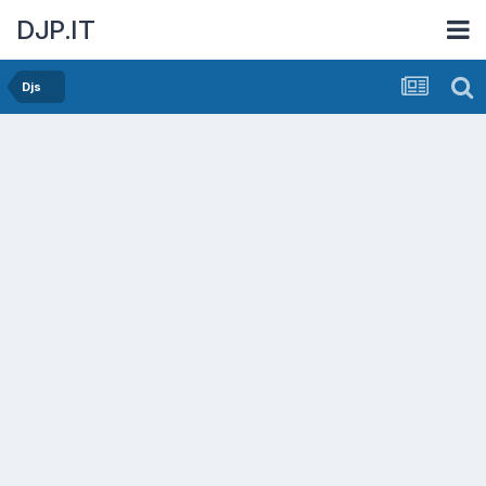
DJP.IT
Djs