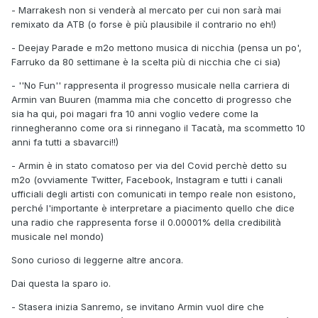
- Marrakesh non si venderà al mercato per cui non sarà mai
remixato da ATB (o forse è più plausibile il contrario no eh!)
- Deejay Parade e m2o mettono musica di nicchia (pensa un po',
Farruko da 80 settimane è la scelta più di nicchia che ci sia)
- ''No Fun'' rappresenta il progresso musicale nella carriera di
Armin van Buuren (mamma mia che concetto di progresso che
sia ha qui, poi magari fra 10 anni voglio vedere come la
rinnegheranno come ora si rinnegano il Tacatà, ma scommetto 10
anni fa tutti a sbavarci!!)
- Armin è in stato comatoso per via del Covid perchè detto su
m2o (ovviamente Twitter, Facebook, Instagram e tutti i canali
ufficiali degli artisti con comunicati in tempo reale non esistono,
perché l'importante è interpretare a piacimento quello che dice
una radio che rappresenta forse il 0.00001% della credibilità
musicale nel mondo)
Sono curioso di leggerne altre ancora.
Dai questa la sparo io.
- Stasera inizia Sanremo, se invitano Armin vuol dire che