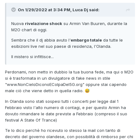
On 1/29/2022 at 3:34 PM,
Luca Dj
said:
Nuova
rivelazione shock
su Armin Van Buuren, durante la
M2O chart di oggi.
Sembra che il dj abbia avuto l'
embargo totale
da tutte le
esibizioni live nel suo paese di residenza, l'Olanda.
Il mistero si infittisce...
Perdonami, non metto in dubbio la tua buona fede, ma qui o M2O
si è trasformata in un divulgatore di fake news in stile
"www.NonCieloDiconoEColpaDel5G.org" oppure stai capendo
male ciò che viene detto in quella radio.
😅
In Olanda sono stati sospesi tutti i concerti per legge dal 1
Febbraio visto l'alto numero di contagi, e per questo Armin ha
dovuto rimandare le date previste a Febbraio (compreso il suo
festival A State Of Trance)
Te lo dico perchè ho ricevuto io stesso la mail con tanto di
decreto del governo olandese, con possibilità di rimborso per chi