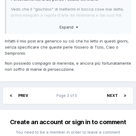
Vedo che il "giochino" di mettermi in bocca cose mai dette,
prima eseguito a regola d'arte da vinilmania e dai suoi fidi
compagni di merenda,
sta iniziando ad estendersi...
Expand
Infatti il mio post era generico su ciò che ho letto in questi giorni,
senza specificare che queste perle fossero di Tizio, Caio o
Sempronio.
Non possiedo compagni di merenda, e ancora più fortunatamente
non soffro di manie di persecuzione.
PREV
Page 3 of 5
NEXT
Create an account or sign in to comment
You need to be a member in order to leave a comment