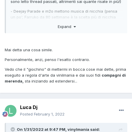
sono letto thread passati, altrimenti sai quante risate in più!)
- Deejay Parade e m2o mettono musica di nicchia (pensa
un po', Farruko da 80 settimane è la scelta più di nicchia
che ci sia)
Expand
Mai detta una cosa simile.
Personalmente, anzi, penso l'esatto contrario.
Vedo che il "giochino" di mettermi in bocca cose mai dette, prima
eseguito a regola d'arte da vinilmania e dai suoi fidi
compagni di
merenda,
sta iniziando ad estendersi...
Luca Dj
Posted
February 1, 2022
On 1/31/2022 at 9:47 PM,
vinylmania
said: