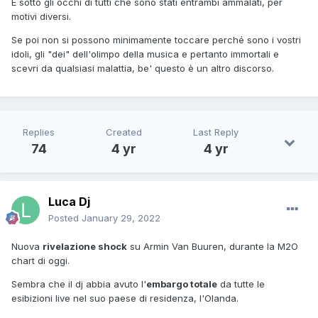
È sotto gli occhi di tutti che sono stati entrambi ammalati, per
motivi diversi.
Se poi non si possono minimamente toccare perché sono i vostri
idoli, gli "dei" dell'olimpo della musica e pertanto immortali e
scevri da qualsiasi malattia, be' questo è un altro discorso.
Replies
Created
Last Reply
74
4 yr
4 yr
Luca Dj
Posted
January 29, 2022
Nuova
rivelazione shock
su Armin Van Buuren, durante la M2O
chart di oggi.
Sembra che il dj abbia avuto l'
embargo totale
da tutte le
esibizioni live nel suo paese di residenza, l'Olanda.