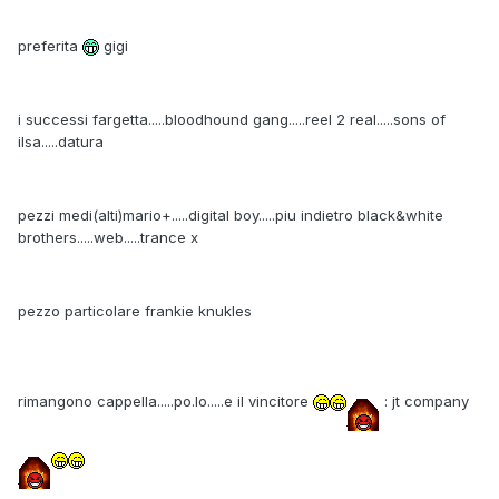
preferita
gigi
i successi fargetta.....bloodhound gang.....reel 2 real.....sons of
ilsa.....datura
pezzi medi(alti)mario+.....digital boy.....piu indietro black&white
brothers.....web.....trance x
pezzo particolare frankie knukles
rimangono cappella.....po.lo.....e il vincitore
: jt company