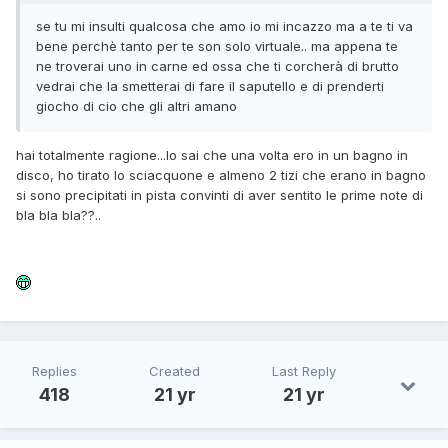
se tu mi insulti qualcosa che amo io mi incazzo ma a te ti va
bene perchè tanto per te son solo virtuale.. ma appena te
ne troverai uno in carne ed ossa che ti corcherà di brutto
vedrai che la smetterai di fare il saputello e di prenderti
giocho di cio che gli altri amano
hai totalmente ragione...lo sai che una volta ero in un bagno in
disco, ho tirato lo sciacquone e almeno 2 tizi che erano in bagno
si sono precipitati in pista convinti di aver sentito le prime note di
bla bla bla??..
Replies
Created
Last Reply
418
21 yr
21 yr