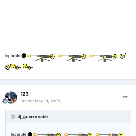
leparole
123
Posted
May 18, 2005
dj_guerro said:
leparole