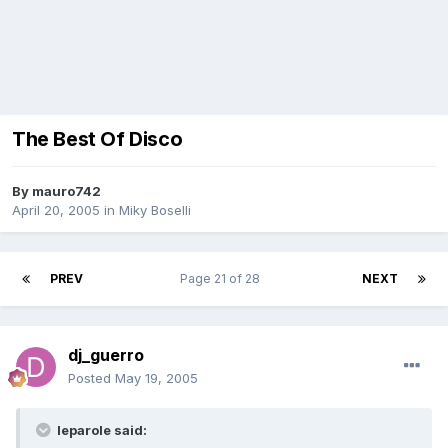
The Best Of Disco
By
mauro742
April 20, 2005
in
Miky Boselli
PREV
Page 21 of 28
NEXT
dj_guerro
Posted
May 19, 2005
leparole said: