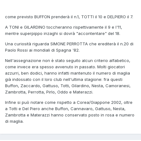
come previsto BUFFON prenderà il n.1, TOTTI il 10 e DELPIERO il 7.
A TONI e GILARDINO toccheranno rispettivamente il 9 e l'11,
mentre superpippo inzaghi si dovrà "accontentare" del 18.
Una curiosità riguarda SIMONE PERROTTA che erediterà il n.20 di
Paolo Rossi ai mondiali di Spagna '82.
Nell'assegnazione non è stato seguito alcun criterio alfabetico,
come invece era spesso avvenuto in passato. Molti giocatori
azzurri, ben dodici, hanno infatti mantenuto il numero di maglia
già indossato con il loro club nell'ultima stagione: fra questi
Buffon, Zaccardo, Gattuso, Totti, Gilardino, Nesta, Camoranesi,
Zambrotta, Perrotta, Pirlo, Oddo e Materazzi.
Infine si può notare come rispetto a Corea/Giappone 2002, oltre
a Totti e Del Piero anche Buffon, Cannavaro, Gattuso, Nesta,
Zambrotta e Materazzi hanno conservato posto in rosa e numero
di maglia.