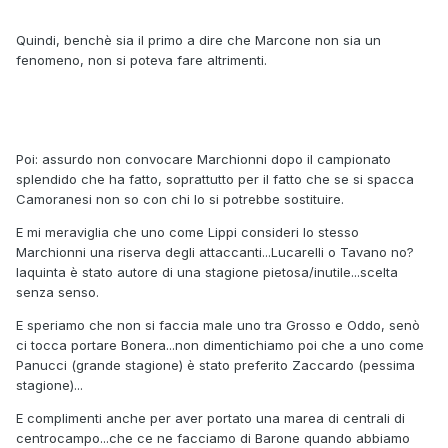
Quindi, benchè sia il primo a dire che Marcone non sia un
fenomeno, non si poteva fare altrimenti.
Poi: assurdo non convocare Marchionni dopo il campionato
splendido che ha fatto, soprattutto per il fatto che se si spacca
Camoranesi non so con chi lo si potrebbe sostituire.
E mi meraviglia che uno come Lippi consideri lo stesso
Marchionni una riserva degli attaccanti...Lucarelli o Tavano no?
Iaquinta è stato autore di una stagione pietosa/inutile...scelta
senza senso.
E speriamo che non si faccia male uno tra Grosso e Oddo, senò
ci tocca portare Bonera...non dimentichiamo poi che a uno come
Panucci (grande stagione) è stato preferito Zaccardo (pessima
stagione)...
E complimenti anche per aver portato una marea di centrali di
centrocampo...che ce ne facciamo di Barone quando abbiamo