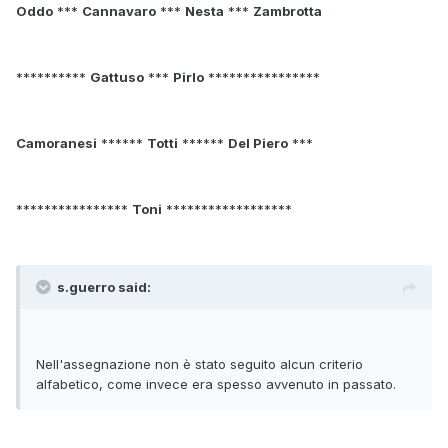
Oddo
***
Cannavaro
***
Nesta
***
Zambrotta
**********
Gattuso
***
Pirlo
****************
Camoranesi
******
Totti
******
Del Piero
***
****************
Toni
******************
s.guerro said:
Nell'assegnazione non è stato seguito alcun criterio
alfabetico, come invece era spesso avvenuto in passato.