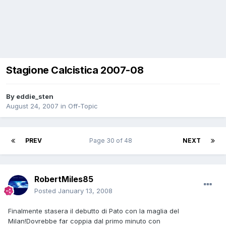
Stagione Calcistica 2007-08
By
eddie_sten
August 24, 2007
in
Off-Topic
PREV
Page 30 of 48
NEXT
RobertMiles85
Posted
January 13, 2008
Finalmente stasera il debutto di Pato con la maglia del
Milan!Dovrebbe far coppia dal primo minuto con