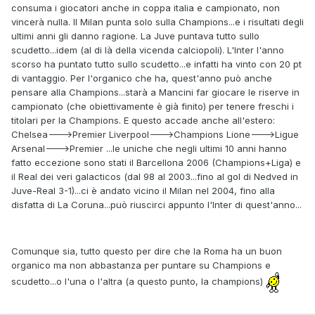
consuma i giocatori anche in coppa italia e campionato, non
vincerà nulla. Il Milan punta solo sulla Champions...e i risultati degli
ultimi anni gli danno ragione. La Juve puntava tutto sullo
scudetto...idem (al di là della vicenda calciopoli). L'Inter l'anno
scorso ha puntato tutto sullo scudetto...e infatti ha vinto con 20 pt
di vantaggio. Per l'organico che ha, quest'anno può anche
pensare alla Champions...starà a Mancini far giocare le riserve in
campionato (che obiettivamente è già finito) per tenere freschi i
titolari per la Champions. E questo accade anche all'estero:
Chelsea--->Premier Liverpool--->Champions Lione--->Ligue
Arsenal--->Premier ...le uniche che negli ultimi 10 anni hanno
fatto eccezione sono stati il Barcellona 2006 (Champions+Liga) e
il Real dei veri galacticos (dal 98 al 2003...fino al gol di Nedved in
Juve-Real 3-1)...ci è andato vicino il Milan nel 2004, fino alla
disfatta di La Coruna...può riuscirci appunto l'Inter di quest'anno...
Comunque sia, tutto questo per dire che la Roma ha un buon
organico ma non abbastanza per puntare su Champions e
scudetto...o l'una o l'altra (a questo punto, la champions)