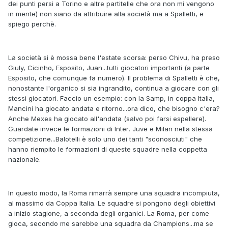
dei punti persi a Torino e altre partitelle che ora non mi vengono
in mente) non siano da attribuire alla società ma a Spalletti, e
spiego perchè.
La società si è mossa bene l'estate scorsa: perso Chivu, ha preso
Giuly, Cicinho, Esposito, Juan...tutti giocatori importanti (a parte
Esposito, che comunque fa numero). Il problema di Spalletti è che,
nonostante l'organico si sia ingrandito, continua a giocare con gli
stessi giocatori. Faccio un esempio: con la Samp, in coppa Italia,
Mancini ha giocato andata e ritorno...ora dico, che bisogno c'era?
Anche Mexes ha giocato all'andata (salvo poi farsi espellere).
Guardate invece le formazioni di Inter, Juve e Milan nella stessa
competizione...Balotelli è solo uno dei tanti "sconosciuti" che
hanno riempito le formazioni di queste squadre nella coppetta
nazionale.
In questo modo, la Roma rimarrà sempre una squadra incompiuta,
al massimo da Coppa Italia. Le squadre si pongono degli obiettivi
a inizio stagione, a seconda degli organici. La Roma, per come
gioca, secondo me sarebbe una squadra da Champions...ma se