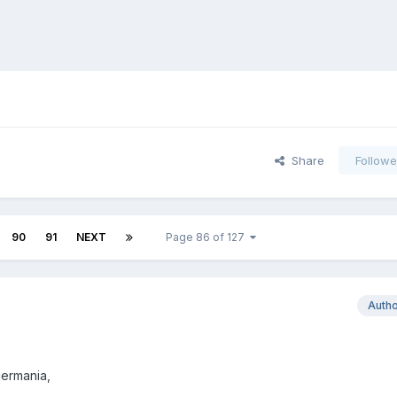
Share
Followe
90
91
NEXT
Page 86 of 127
Auth
germania,