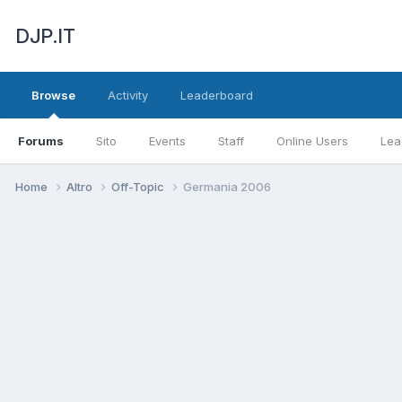
DJP.IT
Browse
Activity
Leaderboard
Forums
Sito
Events
Staff
Online Users
Lea
Home
Altro
Off-Topic
Germania 2006